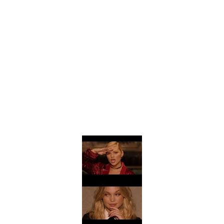
Drake Von, arrestado en Las Vegas por estrangular a su novio