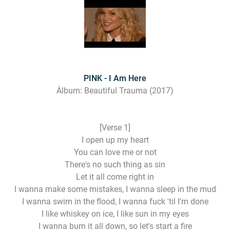
PINK - I Am Here
Álbum: Beautiful Trauma (2017)
[Verse 1]
I open up my heart
You can love me or not
There's no such thing as sin
Let it all come right in
I wanna make some mistakes, I wanna sleep in the mud
I wanna swim in the flood, I wanna fuck 'til I'm done
I like whiskey on ice, I like sun in my eyes
I wanna burn it all down, so let's start a fire