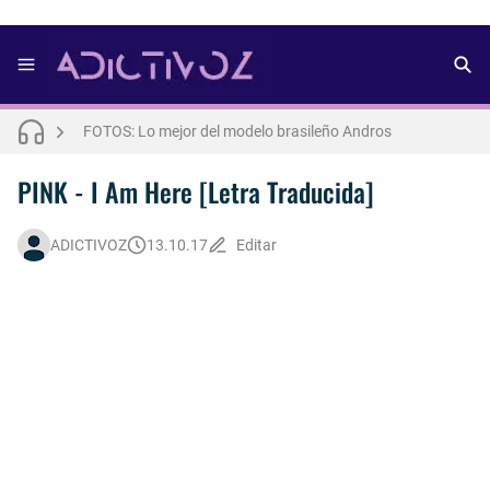
FOTOS: Bach Buquen se luce para lo nuevo de Dust Magazine [2025]
FOTOS: Lo mejor del modelo brasileño Andros
FOTOS: Todo sobre el influencer y modelo francés Bach Buquen
PINK - I Am Here [Letra Traducida]
THE WEEKND - Nothing Without You [Letra Trtaducida]
ADICTIVOZ
13.10.17
Editar
FOTOS: Nuno Gallego posa para lo nuevo de Neo2 [2025]
FOTOS: Bach Buquen posa para lo nuevo de MAC Cosmetics [2025]
FOTOS: Lo mejor de Diego Tarjuelo, aspirante por Soria a Mister R&B España 2026
FOTOS: Lo mejor de Hunter McVey
Así fue la reacción de Leo Grand, el ex novio de Blake Mitchell, a la noticia de su muerte