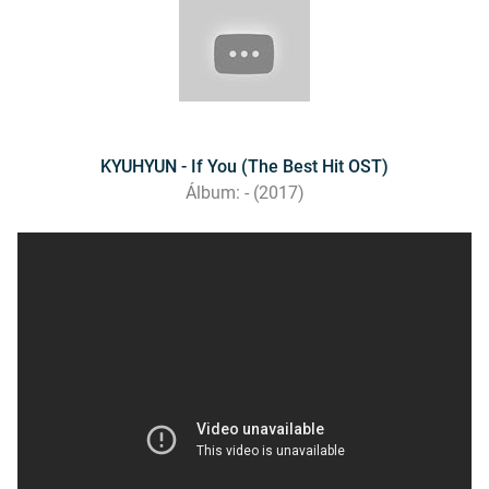
KYUHYUN - If You (The Best Hit OST)
Álbum: - (2017)