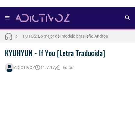
FOTOS: Bach Buquen se luce para lo nuevo de Dust Magazine [2025]
FOTOS: Lo mejor del modelo brasileño Andros
FOTOS: Todo sobre el influencer y modelo francés Bach Buquen
KYUHYUN - If You [Letra Traducida]
THE WEEKND - Nothing Without You [Letra Trtaducida]
ADICTIVOZ
11.7.17
Editar
FOTOS: Nuno Gallego posa para lo nuevo de Neo2 [2025]
FOTOS: Lo mejor de Hunter McVey
FOTOS: Lo mejor de Diego Tarjuelo, aspirante por Soria a Mister R&B España 2026
Así fue la reacción de Leo Grand, el ex novio de Blake Mitchell, a la noticia de su muerte
FOTOS: Tom Holland deslumbra como Telémaco para lo nuevo de GQ [2026]
Drake Von, arrestado en Las Vegas por estrangular a su novio