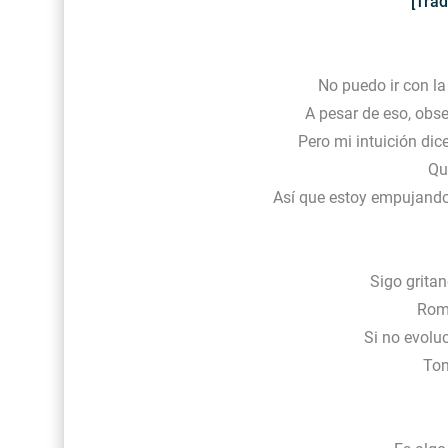
[Trad
No puedo ir con la
A pesar de eso, obse
Pero mi intuición di
Qu
Así que estoy empujando
Sigo gritan
Romp
Si no evolu
Tom