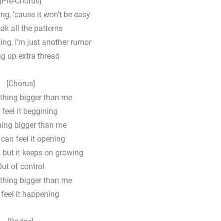
[Pre-Chorus]
ng, 'cause it won't be easy
ak all the patterns
ving, I'm just another rumor
g up extra thread
[Chorus]
ething bigger than me
 feel it beggining
ing bigger than me
 can feel it opening
t, but it keeps on growing
ut of control
ething bigger than me
 feel it happening