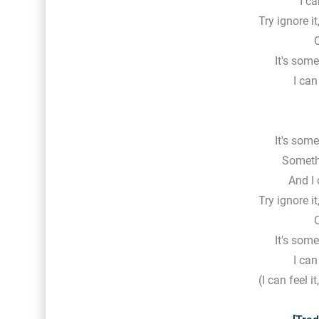
I ca
Try ignore i
O
It's som
I can
It's som
Someth
And I 
Try ignore i
O
It's som
I can
(I can feel it