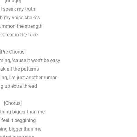
[Bridge]
'll speak my truth
h my voice shakes
summon the strength
ok fear in the face
[Pre-Chorus]
ming, 'cause it won't be easy
ak all the patterns
ving, I'm just another rumor
g up extra thread
[Chorus]
ething bigger than me
 feel it beggining
ing bigger than me