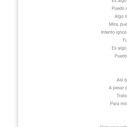
Es algo
Puedo s
Algo 
Mira, pue
Intento ignor
Fu
Es algo
Puedo
Así q
A pesar 
Trato
Para mir