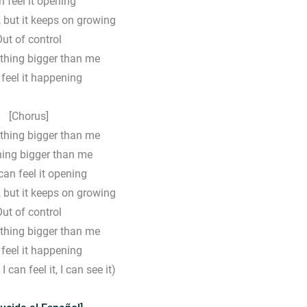
n feel it opening
t, but it keeps on growing
ut of control
ething bigger than me
 feel it happening
[Chorus]
ething bigger than me
ing bigger than me
can feel it opening
t, but it keeps on growing
ut of control
ething bigger than me
 feel it happening
, I can feel it, I can see it)