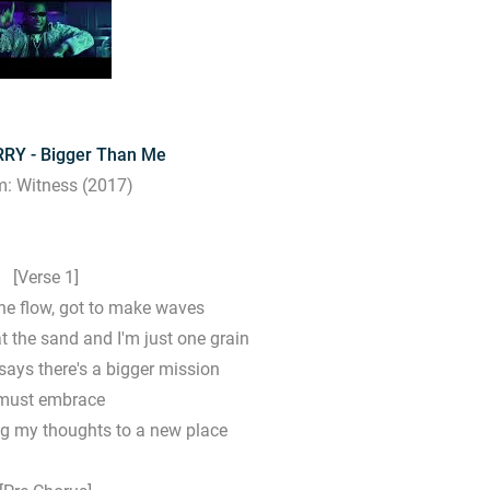
RY - Bigger Than Me
: Witness (2017)
[Verse 1]
the flow, got to make waves
at the sand and I'm just one grain
says there's a bigger mission
 must embrace
ng my thoughts to a new place