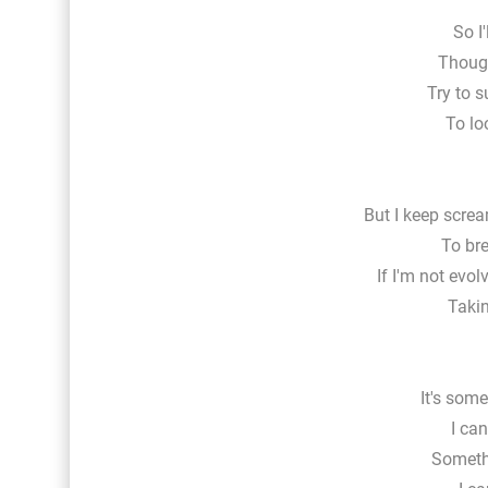
So I
Thoug
Try to 
To lo
But I keep screa
To bre
If I'm not evol
Takin
It's som
I can
Someth