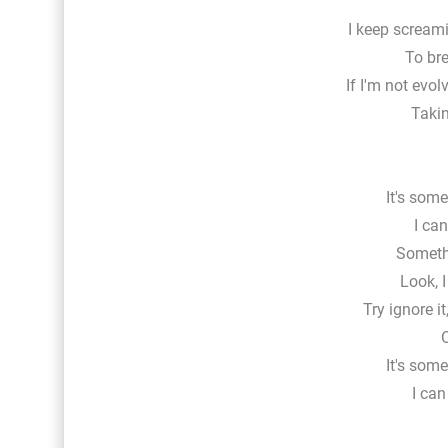
I keep screami
To bre
If I'm not evol
Takin
It's som
I can
Someth
Look, I
Try ignore i
O
It's som
I can