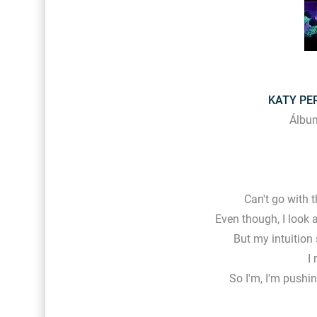
KATY PER
Álbum
Can't go with 
Even though, I look 
But my intuition 
I
So I'm, I'm pushi