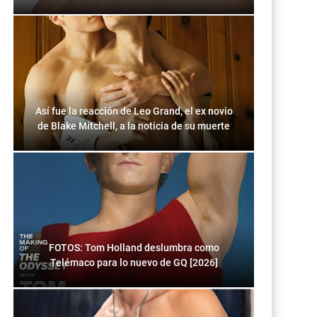
Así fue la reacción de Leo Grand, el ex novio
de Blake Mitchell, a la noticia de su muerte
FOTOS: Tom Holland deslumbra como
Telémaco para lo nuevo de GQ [2026]