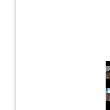
Así fue la reacción de Leo Grand, el ex novio de
FOTOS: Tom Holland deslumbra como Telémaco
Drake Von, arrestado en Las Vegas por estrang