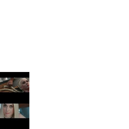
 Blake Mitchell, a la noticia de su muerte
 para lo nuevo de GQ [2026]
ular a su novio