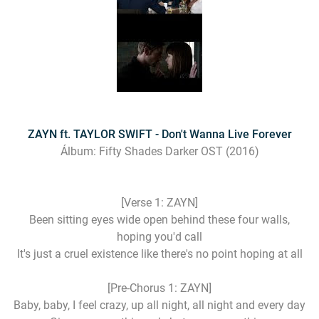
ZAYN ft. TAYLOR SWIFT - Don't Wanna Live Forever
Álbum: Fifty Shades Darker OST (2016)
[Verse 1: ZAYN]
Been sitting eyes wide open behind these four walls,
hoping you'd call
It's just a cruel existence like there's no point hoping at all
[Pre-Chorus 1: ZAYN]
Baby, baby, I feel crazy, up all night, all night and every day