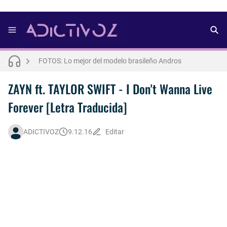
FOTOS: Bach Buquen se luce para lo nuevo de Dust Magazine [2025]
FOTOS: Lo mejor del modelo brasileño Andros
FOTOS: Todo sobre el influencer y modelo francés Bach Buquen
ZAYN ft. TAYLOR SWIFT - I Don't Wanna Live
Forever [Letra Traducida]
THE WEEKND - Nothing Without You [Letra Trtaducida]
FOTOS: Nuno Gallego posa para lo nuevo de Neo2 [2025]
ADICTIVOZ
9.12.16
Editar
FOTOS: Lo mejor de Diego Tarjuelo, aspirante por Soria a Mister R&B España 2026
FOTOS: Lo mejor de Hunter McVey
Así fue la reacción de Leo Grand, el ex novio de Blake Mitchell, a la noticia de su muerte
FOTOS: Tom Holland deslumbra como Telémaco para lo nuevo de GQ [2026]