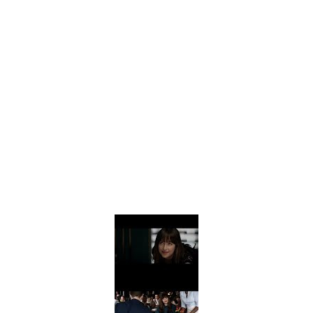
FOTOS: Bach Buquen posa para lo nuevo de MAC Cosmetics [2025]