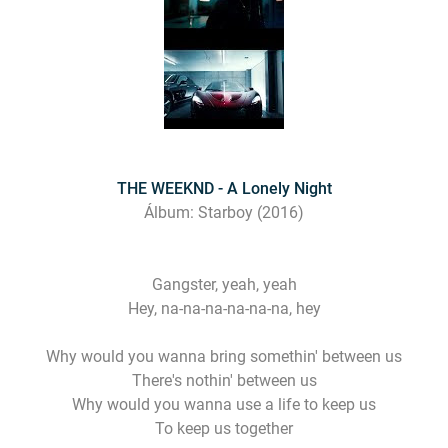
THE WEEKND - A Lonely Night
Álbum: Starboy (2016)
Gangster, yeah, yeah
Hey, na-na-na-na-na-na, hey
Why would you wanna bring somethin' between us
There's nothin' between us
Why would you wanna use a life to keep us
To keep us together