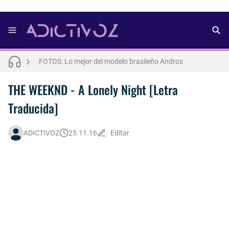
FOTOS: Bach Buquen se luce para lo nuevo de Dust Magazine [2025]
FOTOS: Lo mejor del modelo brasileño Andros
FOTOS: Todo sobre el influencer y modelo francés Bach Buquen
THE WEEKND - A Lonely Night [Letra
Traducida]
THE WEEKND - Nothing Without You [Letra Trtaducida]
FOTOS: Nuno Gallego posa para lo nuevo de Neo2 [2025]
ADICTIVOZ
25.11.16
Editar
FOTOS: Lo mejor de Hunter McVey
FOTOS: Lo mejor de Diego Tarjuelo, aspirante por Soria a Mister R&B España 2026
Así fue la reacción de Leo Grand, el ex novio de Blake Mitchell, a la noticia de su muerte
FOTOS: Tom Holland deslumbra como Telémaco para lo nuevo de GQ [2026]