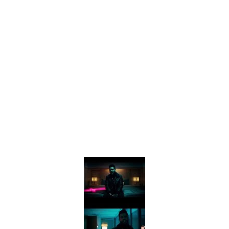
Drake Von, arrestado en Las Vegas por estrangular a su novio