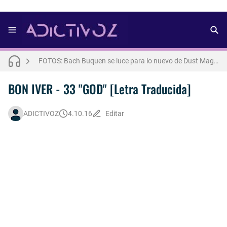
FOTOS: Bach Buquen se luce para lo nuevo de Dust Magazine [2025]
FOTOS: Lo mejor del modelo brasileño Andros
FOTOS: Todo sobre el influencer y modelo francés Bach Buquen
BON IVER - 33 "GOD" [Letra Traducida]
THE WEEKND - Nothing Without You [Letra Trtaducida]
ADICTIVOZ
4.10.16
Editar
FOTOS: Nuno Gallego posa para lo nuevo de Neo2 [2025]
FOTOS: Lo mejor de Diego Tarjuelo, aspirante por Soria a Mister R&B España 2026
FOTOS: Lo mejor de Hunter McVey
Así fue la reacción de Leo Grand, el ex novio de Blake Mitchell, a la noticia de su muerte
FOTOS: Tom Holland deslumbra como Telémaco para lo nuevo de GQ [2026]