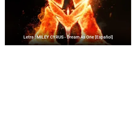
Letra : MILEY CYRUS - Dream As One [Español]