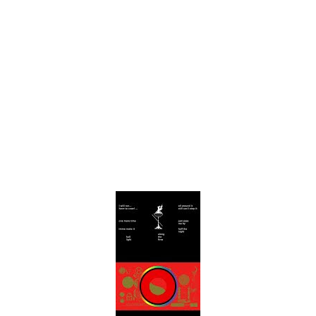
Drake Von, arrestado en Las Vegas por estrangular a su novio