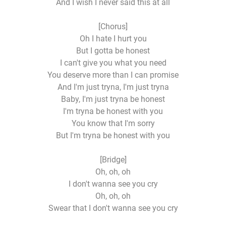
And I wish I never said this at all
[Chorus]
Oh I hate I hurt you
But I gotta be honest
I can't give you what you need
You deserve more than I can promise
And I'm just tryna, I'm just tryna
Baby, I'm just tryna be honest
I'm tryna be honest with you
You know that I'm sorry
But I'm tryna be honest with you
[Bridge]
Oh, oh, oh
I don't wanna see you cry
Oh, oh, oh
Swear that I don't wanna see you cry