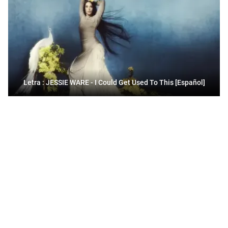
Letra : JESSIE WARE - I Could Get Used To This [Español]