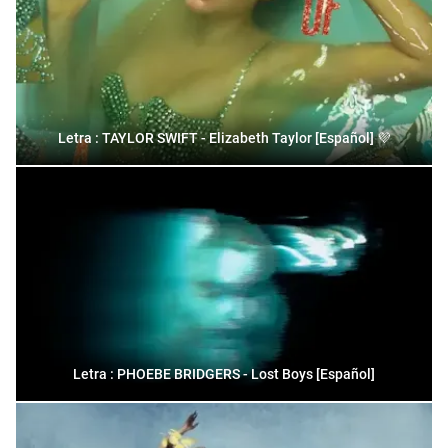
Letra : TAYLOR SWIFT - Elizabeth Taylor [Español] 💜
Letra : PHOEBE BRIDGERS - Lost Boys [Español]