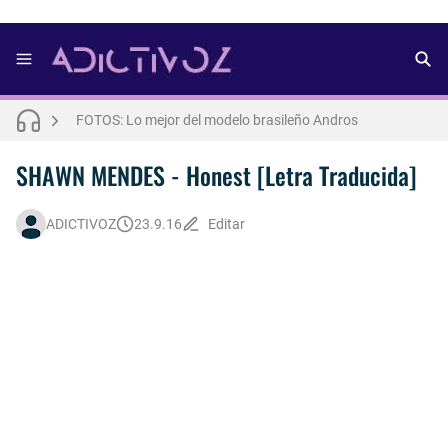
FOTOS: Bach Buquen se luce para lo nuevo de Dust Magazine [2025]
FOTOS: Lo mejor del modelo brasileño Andros
FOTOS: Todo sobre el influencer y modelo francés Bach Buquen
SHAWN MENDES - Honest [Letra Traducida]
THE WEEKND - Nothing Without You [Letra Trtaducida]
ADICTIVOZ
23.9.16
Editar
FOTOS: Nuno Gallego posa para lo nuevo de Neo2 [2025]
FOTOS: Lo mejor de Hunter McVey
FOTOS: Lo mejor de Diego Tarjuelo, aspirante por Soria a Mister R&B España 2026
Así fue la reacción de Leo Grand, el ex novio de Blake Mitchell, a la noticia de su muerte
FOTOS: Tom Holland deslumbra como Telémaco para lo nuevo de GQ [2026]
Drake Von, arrestado en Las Vegas por estrangular a su novio