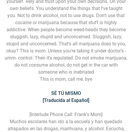
yourself. Rely and trust upon your own decisions. On your
own beliefs. You understand the things that I've taught
you. Not to drink alcohol, not to use drugs. Don't use that
cocaine or marijuana because that stuff is highly
addictive. When people become weed-heads they become
sluggish, lazy, stupid and unconcerned. Sluggish, lazy,
stupid and unconcerned. That's all marijuana does to you,
okay? This is mom. Unless you're taking it under doctor's -
umm- control. Then it's regulated. Do not smoke marijuana,
do not consume alcohol, do not get in the car with
someone who is inebriated
This is mom, call me, bye
SÉ TÚ MISMO
[Traducida al Español]
[Interlude Phone Call: Frank's Mom]
Muchos escolares han ido a la escuela y han quedado
atrapados en las drogas, marihuana, y alcohol. Escucha,