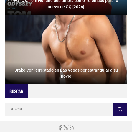
FOTOS: Tom Holland deslumbra como Telémaco para lo
nuevo de GQ [2026]
Drake Von, arrestado en Las Vegas por estrangular a su
novio
BUSCAR