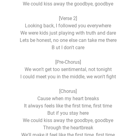
We could kiss away the goodbye, goodbye
[Verse 2]
Looking back, I followed you everywhere
We were kids just playing with truth and dare
Lets be honest, no one else can take me there
B ut I don't care
[Pre-Chorus]
We won't get too sentimental, not tonight
I could meet you in the middle, we won't fight
[Chorus]
Cause when my heart breaks
It always feels like the first time, first time
But if you stay here
We could kiss away the goodbye, goodbye
Through the heartbreak
We'll make it feel like the first time, first time