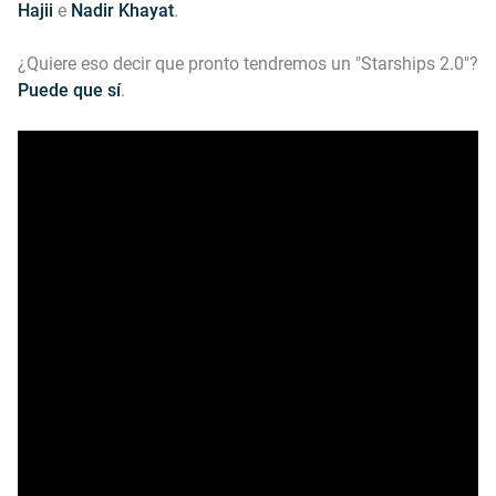
Hajii
e
Nadir Khayat
.
¿Quiere eso decir que pronto tendremos un "Starships 2.0"?
Puede que sí
.