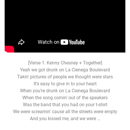
[Verse 1: Kenny Chesney + Together]
Yeah we got drunk on La Cienega Boulevard
Takin' pictures of people we thought were stars
It’s easy to give in to your heart
When you’re drunk on La Cienega Boulevard
When the song comin' out of the speakers
Was the band that you had on your t-shirt
We were screamin' cause all the streets were empty
And you kissed me, and we were …