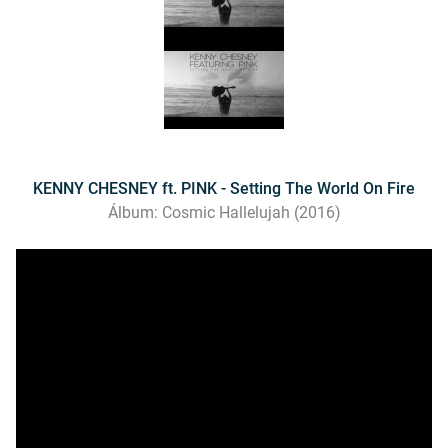
KENNY CHESNEY ft. PINK - Setting The World On Fire
Álbum: Cosmic Hallelujah (2016)