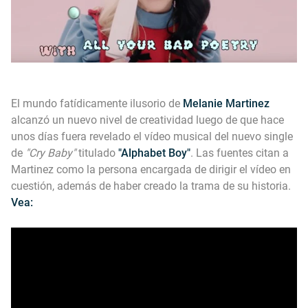
El mundo fatídicamente ilusorio de
Melanie Martinez
alcanzó un nuevo nivel de creatividad luego de que hace
unos días fuera revelado el vídeo musical del nuevo single
de
"Cry Baby"
titulado
"Alphabet Boy"
. Las fuentes citan a
Martinez como la persona encargada de dirigir el vídeo en
cuestión, además de haber creado la trama de su historia.
Vea: