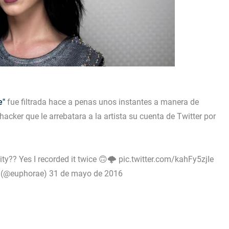
e"
fue filtrada hace a penas unos instantes a manera de
cker que le arrebatara a la artista su cuenta de Twitter por
ity?? Yes I recorded it twice 🙃🌩
pic.twitter.com/kahFy5zjIe
r (@euphorae)
31 de mayo de 2016