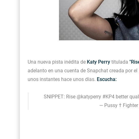
Una nueva pista inédita de
Katy Perry
titulada
"Ris
adelanto en una cuenta de Snapchat creada por el ha
unos instantes hace unos días.
Escucha:
SNIPPET: Rise
@katyperry
#KP4
better qual
— Pussy † Fighte