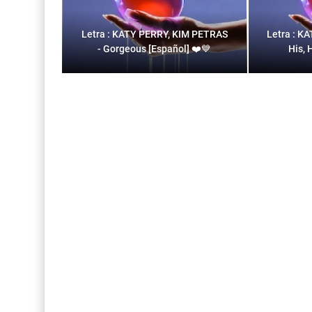
Letra : KATY PERRY, KIM PETRAS
Letra : KA
- Gorgeous [Español] ❤️💙
His, 