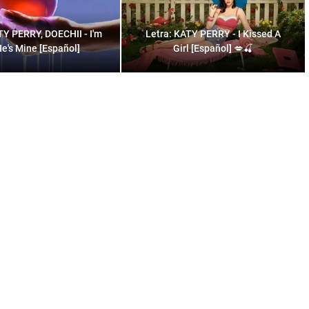
TY PERRY, DOECHII - I'm
Letra: KATY PERRY - I Kissed A
He's Mine [Español]
Girl [Español] 💋🍒