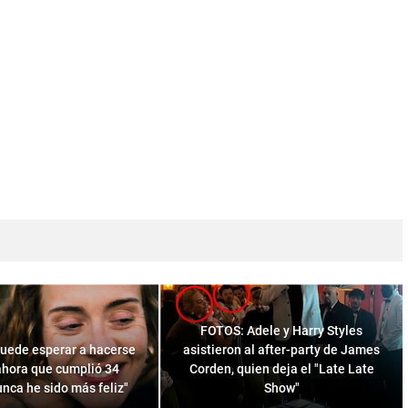
FOTOS: Adele y Harry Styles
puede esperar a hacerse
asistieron al after-party de James
hora que cumplió 34
Corden, quien deja el "Late Late
nca he sido más feliz"
Show"