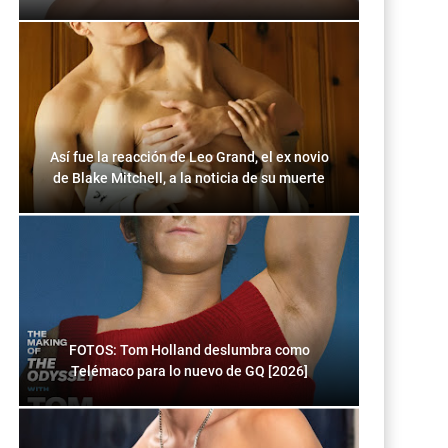
Así fue la reacción de Leo Grand, el ex novio
de Blake Mitchell, a la noticia de su muerte
FOTOS: Tom Holland deslumbra como
Telémaco para lo nuevo de GQ [2026]