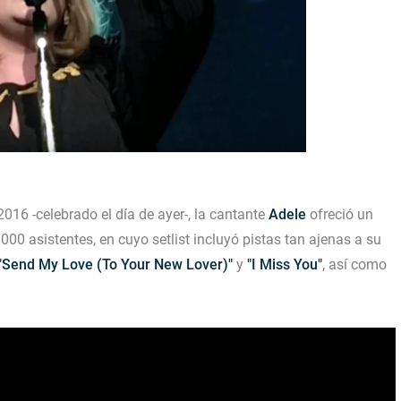
16 -celebrado el día de ayer-, la cantante
Adele
ofreció un
000 asistentes, en cuyo setlist incluyó pistas tan ajenas a su
"Send My Love (To Your New Lover)"
y
"I Miss You"
, así como