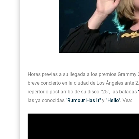
Horas previas a su llegada a los premios Grammy 20
breve concierto en la ciudad de Los Ángeles ante 2.
repertorio post-arribo de su disco "25", las baladas
las ya conocidas
"Rumour Has It"
y
"Hello"
. Vea: