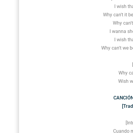
I wish th
Why can't it b
Why can't 
I wanna sho
I wish th
Why can't we be
Why can
Wish we
CANCIÓN
[Trad
[In
Cuando m