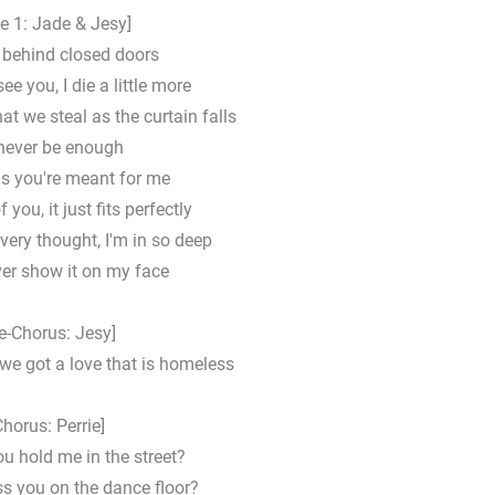
e 1: Jade & Jesy]
behind closed doors
ee you, I die a little more
t we steal as the curtain falls
l never be enough
us you're meant for me
 you, it just fits perfectly
very thought, I'm in so deep
ever show it on my face
e-Chorus: Jesy]
we got a love that is homeless
Chorus: Perrie]
u hold me in the street?
ss you on the dance floor?