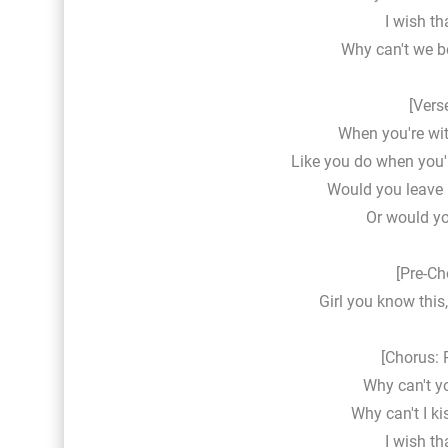
I wish th
Why can't we be
[Vers
When you're wit
Like you do when you'
Would you leave i
Or would yo
[Pre-Ch
Girl you know this
[Chorus: 
Why can't yo
Why can't I ki
I wish th