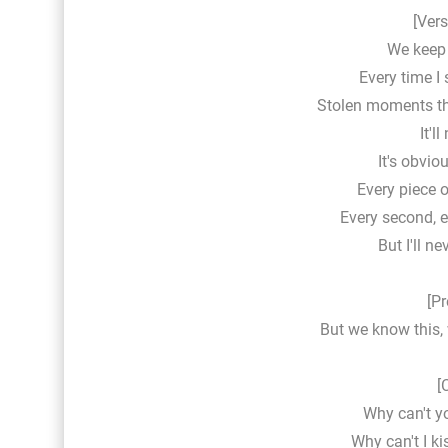
[Vers
We keep 
Every time I s
Stolen moments tha
It'l
It's obvio
Every piece of
Every second, e
But I'll n
[Pr
But we know this, 
[
Why can't yo
Why can't I ki