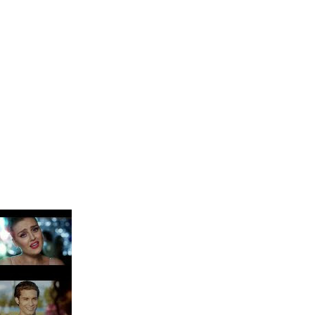
 Blake Mitchell, a la noticia de su muerte
AC Cosmetics [2025]
 para lo nuevo de GQ [2026]