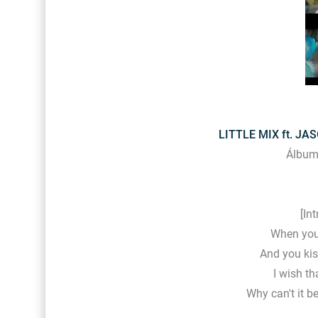
LITTLE MIX ft. JA
Álbum
[In
When you 
And you kis
I wish th
Why can't it b