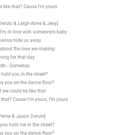
 like that? Cause I'm yours
Derulo & Leigh-Anne & Jesy]
'm in love with someone's baby
 wanna hide us away
d about the love we making
iving for that day
oth - Someday
 hold you in the street?
ss you on the dance floor?
t we could be like that
 that? Cause I'm yours, I'm yours
Perrie & Jason Derulo]
you hold me in the street?
ss you on the dance floor?