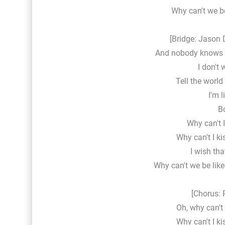
Why can't we be
[Bridge: Jason 
And nobody knows I
I don't
Tell the worl
I'm l
B
Why can't I
Why can't I ki
I wish tha
Why can't we be like
[Chorus: 
Oh, why can't 
Why can't I ki