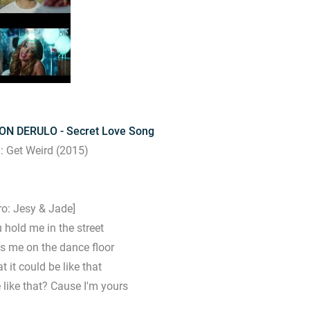
SON DERULO - Secret Love Song
: Get Weird (2015)
tro: Jesy & Jade]
hold me in the street
s me on the dance floor
at it could be like that
e like that? Cause I'm yours