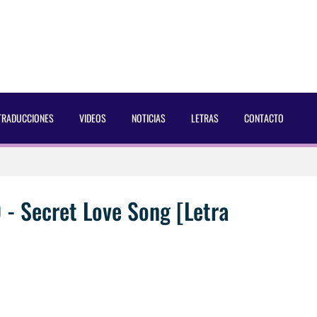
TRADUCCIONES
VIDEOS
NOTICIAS
LETRAS
CONTACTO
 Dust Magazine [2025]
ncés Bach Buquen
 - Secret Love Song [Letra
aducida]
eo2 [2025]
 por Soria a Mister R&B España 2026