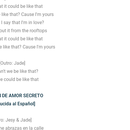
at it could be like that
e like that? Cause I'm yours
I say that I'm in love?
ut it from the rooftops
at it could be like that
 like that? Cause I'm yours
[Outro: Jade]
't we be like that?
 could be like that
 DE AMOR SECRETO
ucida al Español]
tro: Jesy & Jade]
e abrazas en la calle