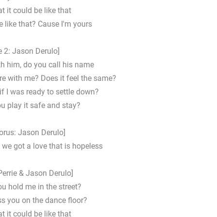
at it could be like that
 like that? Cause I'm yours
e 2: Jason Derulo]
h him, do you call his name
re with me? Does it feel the same?
f I was ready to settle down?
u play it safe and stay?
orus: Jason Derulo]
, we got a love that is hopeless
Perrie & Jason Derulo]
u hold me in the street?
ss you on the dance floor?
at it could be like that