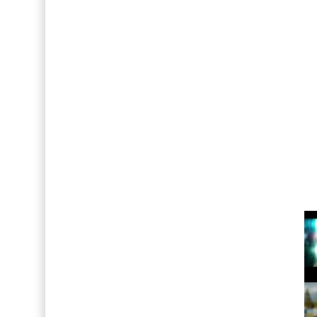
Así fue la reacción de Leo Grand, el ex novio de
FOTOS: Bach Buquen posa para lo nuevo de M
FOTOS: Tom Holland deslumbra como Telémaco