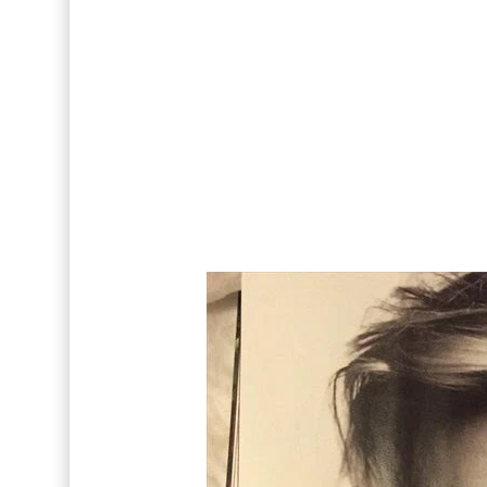
FOTOS: Bach Buquen posa para lo nuevo de M
FOTOS: Tom Holland deslumbra como Telémaco