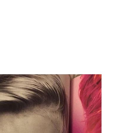
AC Cosmetics [2025]
 para lo nuevo de GQ [2026]