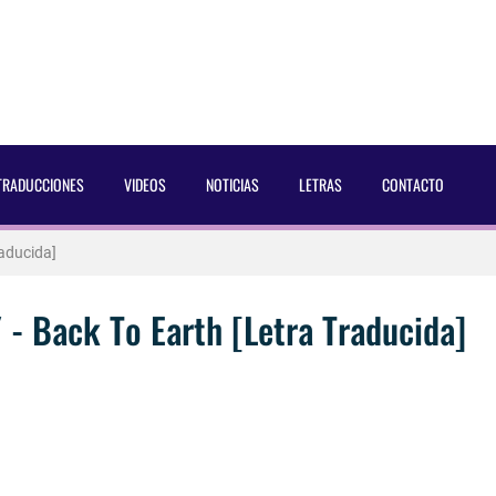
 Dust Magazine [2025]
ncés Bach Buquen
TRADUCCIONES
VIDEOS
NOTICIAS
LETRAS
CONTACTO
aducida]
eo2 [2025]
 por Soria a Mister R&B España 2026
- Back To Earth [Letra Traducida]
 Blake Mitchell, a la noticia de su muerte
 para lo nuevo de GQ [2026]
ular a su novio