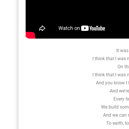
It was
I think that I was
On th
I think that I was
And you know I f
And we're 
Every t
We build some
And we can 
To earth, to