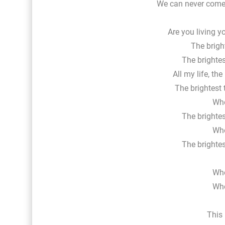
We can never come b
Are you living yo
The bright
The brightes
All my life, the
The brightest 
Who
The brightes
Who
The brightes
Who
Who
This 