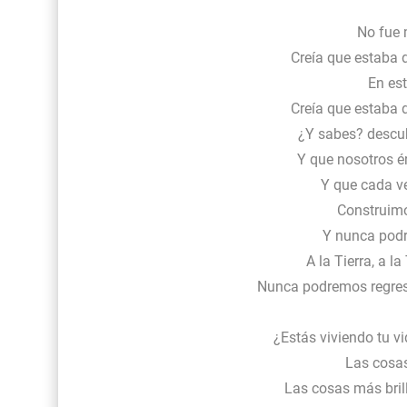
No fue 
Creía que estaba de
En est
Creía que estaba de
¿Y sabes? descubr
Y que nosotros é
Y que cada v
Construimo
Y nunca podr
A la Tierra, a la 
Nunca podremos regresar 
¿Estás viviendo tu v
Las cosas
Las cosas más bri