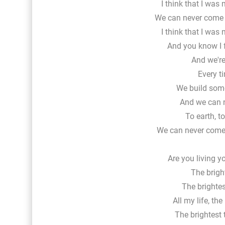
I think that I was
We can never come 
I think that I was
And you know I f
And we're 
Every t
We build some
And we can 
To earth, to
We can never come b
Are you living yo
The bright
The brightes
All my life, the
The brightest 