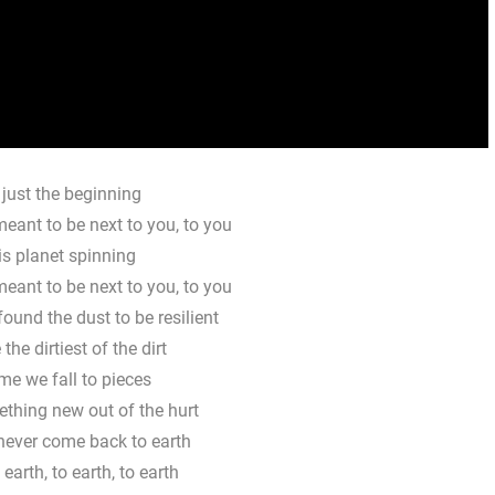
 just the beginning
 meant to be next to you, to you
is planet spinning
 meant to be next to you, to you
ound the dust to be resilient
the dirtiest of the dirt
ime we fall to pieces
thing new out of the hurt
never come back to earth
 earth, to earth, to earth