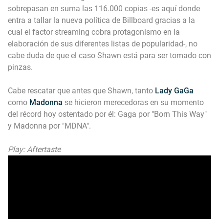
sobrepasan en suma las 116.000 copias -es aquí donde
entra a tallar la nueva política de Billboard gracias a la
cual el factor streaming cobra protagonismo en la
elaboración de sus diferentes listas de popularidad-, no
cabe duda de que el caso Shawn está para ser tomado con
pinzas.
Cabe rescatar que antes que Shawn, tanto
Lady GaGa
como
Madonna
se hicieron merecedoras en su momento
del récord hoy ostentado por él: Gaga por "Born This Way"
y Madonna por "MDNA".
Play: Aftertaste