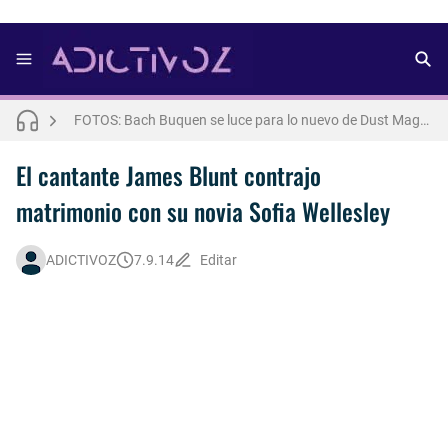
FOTOS: Lo mejor del modelo brasileño Andros
FOTOS: Bach Buquen se luce para lo nuevo de Dust Magazine [2025]
FOTOS: Connor Storrie posa para lo nuevo de Cultured [2025]
El cantante James Blunt contrajo
matrimonio con su novia Sofia Wellesley
FOTOS: Todo sobre el influencer y modelo francés Bach Buquen
FOTOS: Bach Buquen posa para lo nuevo de MAC Cosmetics [2025]
ADICTIVOZ
7.9.14
Editar
FOTOS: Fernando Lindez se luce como modelo de la colección FANTASME de SALT MURPHY
Drake Von, arrestado en Las Vegas por estrangular a su novio
FOTOS: Lo mejor de Hunter McVey
Así fue la reacción de Leo Grand, el ex novio de Blake Mitchell, a la noticia de su muerte