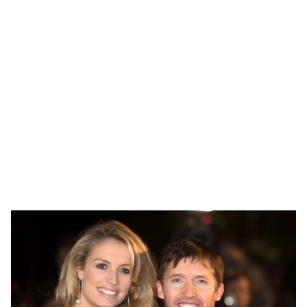
FOTOS: Lo mejor de Diego Tarjuelo, aspirante por Soria a Mister R&B España 2026