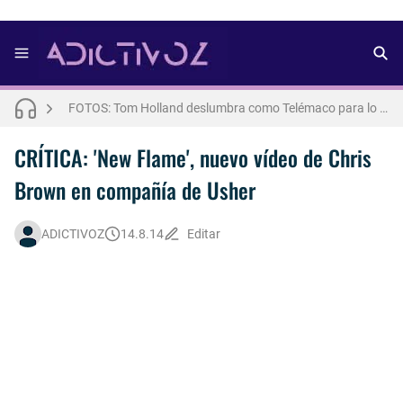
FOTOS: Lo mejor de Hunter McVey
Así fue la reacción de Leo Grand, el ex novio de Blake Mitchell, a la noticia de su muerte
FOTOS: Tom Holland deslumbra como Telémaco para lo nuevo de GQ [2026]
Drake Von, arrestado en Las Vegas por estrangular a su novio
CRÍTICA: 'New Flame', nuevo vídeo de Chris
Brown en compañía de Usher
ADICTIVOZ
14.8.14
Editar