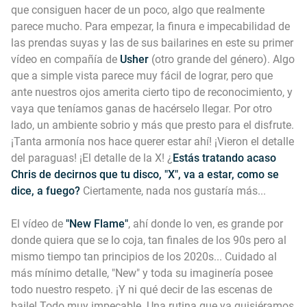
que consiguen hacer de un poco, algo que realmente
parece mucho. Para empezar, la finura e impecabilidad de
las prendas suyas y las de sus bailarines en este su primer
vídeo en compañía de
Usher
(otro grande del género). Algo
que a simple vista parece muy fácil de lograr, pero que
ante nuestros ojos amerita cierto tipo de reconocimiento, y
vaya que teníamos ganas de hacérselo llegar. Por otro
lado, un ambiente sobrio y más que presto para el disfrute.
¡Tanta armonía nos hace querer estar ahí! ¡Vieron el detalle
del paraguas! ¡El detalle de la X! ¿
Estás tratando acaso
Chris de decirnos que tu disco, "X", va a estar, como se
dice, a fuego?
Ciertamente, nada nos gustaría más...
El vídeo de
"New Flame"
, ahí donde lo ven, es grande por
donde quiera que se lo coja, tan finales de los 90s pero al
mismo tiempo tan principios de los 2020s... Cuidado al
más mínimo detalle, "New" y toda su imaginería posee
todo nuestro respeto. ¡Y ni qué decir de las escenas de
baile! Todo muy impecable. Una rutina que ya quisiéramos