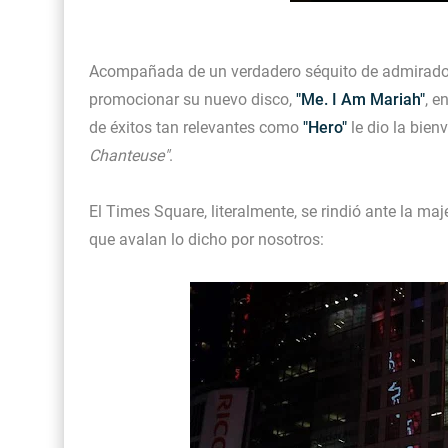
Acompañada de un verdadero séquito de admiradore
promocionar su nuevo disco,
"Me. I Am Mariah"
, e
de éxitos tan relevantes como
"Hero"
le dio la bien
Chanteuse"
.
El Times Square, literalmente, se rindió ante la ma
que avalan lo dicho por nosotros: