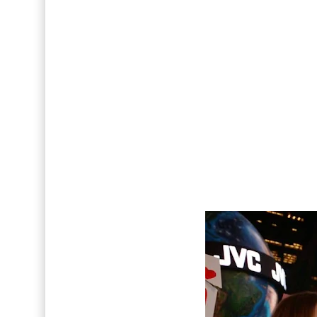
Así fue la reacción de Leo Grand, el ex novio de
FOTOS: Tom Holland deslumbra como Telémaco
Drake Von, arrestado en Las Vegas por estrang