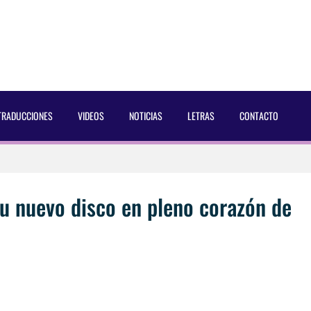
TRADUCCIONES
VIDEOS
NOTICIAS
LETRAS
CONTACTO
 Dust Magazine [2025]
ncés Bach Buquen
u nuevo disco en pleno corazón de
aducida]
eo2 [2025]
 por Soria a Mister R&B España 2026