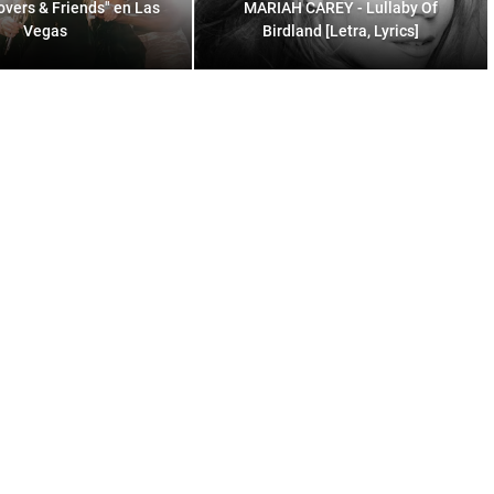
overs & Friends" en Las
MARIAH CAREY - Lullaby Of
Vegas
Birdland [Letra, Lyrics]