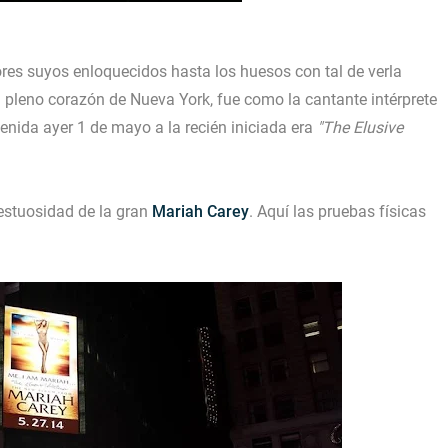
s suyos enloquecidos hasta los huesos con tal de verla
n pleno corazón de Nueva York, fue como la cantante intérprete
venida ayer 1 de mayo a la recién iniciada era
"The Elusive
jestuosidad de la gran
Mariah Carey
. Aquí las pruebas físicas