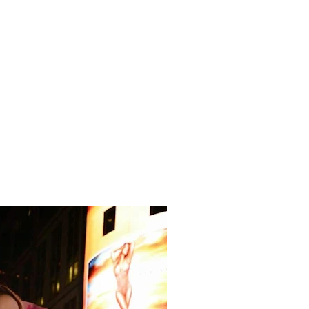
 Blake Mitchell, a la noticia de su muerte
 para lo nuevo de GQ [2026]
ular a su novio