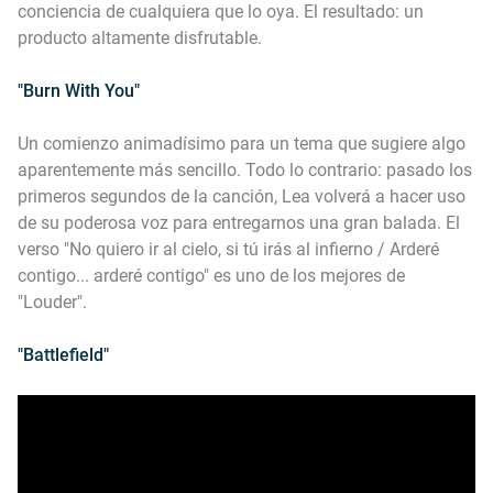
conciencia de cualquiera que lo oya. El resultado: un
producto altamente disfrutable.
"Burn With You"
Un comienzo animadísimo para un tema que sugiere algo
aparentemente más sencillo. Todo lo contrario: pasado los
primeros segundos de la canción, Lea volverá a hacer uso
de su poderosa voz para entregarnos una gran balada. El
verso "No quiero ir al cielo, si tú irás al infierno / Arderé
contigo... arderé contigo" es uno de los mejores de
"Louder".
"Battlefield"