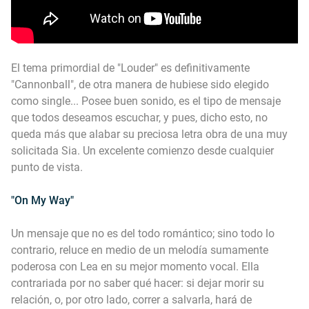
El tema primordial de "Louder" es definitivamente
"Cannonball", de otra manera de hubiese sido elegido
como single... Posee buen sonido, es el tipo de mensaje
que todos deseamos escuchar, y pues, dicho esto, no
queda más que alabar su preciosa letra obra de una muy
solicitada Sia. Un excelente comienzo desde cualquier
punto de vista.
"On My Way"
Un mensaje que no es del todo romántico; sino todo lo
contrario, reluce en medio de un melodía sumamente
poderosa con Lea en su mejor momento vocal. Ella
contrariada por no saber qué hacer: si dejar morir su
relación, o, por otro lado, correr a salvarla, hará de