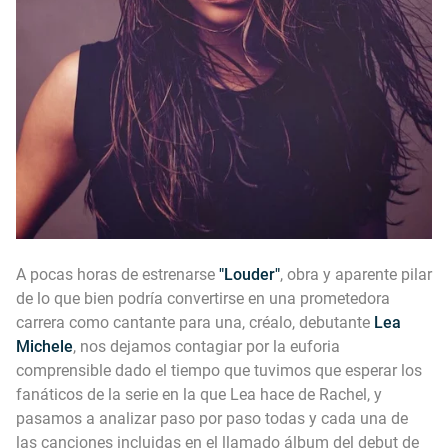
A pocas horas de estrenarse
"Louder"
, obra y aparente pilar
de lo que bien podría convertirse en una prometedora
carrera como cantante para una, créalo, debutante
Lea
Michele
, nos dejamos contagiar por la euforia
comprensible dado el tiempo que tuvimos que esperar los
fanáticos de la serie en la que Lea hace de Rachel, y
pasamos a analizar paso por paso todas y cada una de
las canciones incluidas en el llamado álbum del debut de