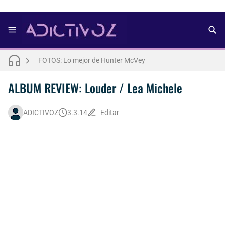
FOTOS: Nuno Gallego posa para lo nuevo de Neo2 [2025]
FOTOS: Lo mejor de Hunter McVey
FOTOS: Lo mejor de Diego Tarjuelo, aspirante por Soria a Mister R&B España 2026
Así fue la reacción de Leo Grand, el ex novio de Blake Mitchell, a la noticia de su muerte
ALBUM REVIEW: Louder / Lea Michele
FOTOS: Tom Holland deslumbra como Telémaco para lo nuevo de GQ [2026]
ADICTIVOZ
3.3.14
Editar
Drake Von, arrestado en Las Vegas por estrangular a su novio