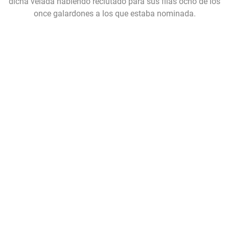
dicha velada habiendo reclutado para sus filas ocho de los
once galardones a los que estaba nominada.