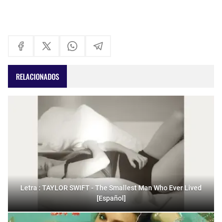
RELACIONADOS
Letra : TAYLOR SWIFT - The Smallest Man Who Ever Lived
[Español]