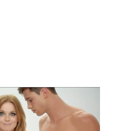
 Blake Mitchell, a la noticia de su muerte
 para lo nuevo de GQ [2026]
ular a su novio