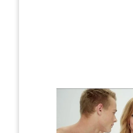
Así fue la reacción de Leo Grand, el ex novio de
FOTOS: Tom Holland deslumbra como Telémaco
Drake Von, arrestado en Las Vegas por estrang