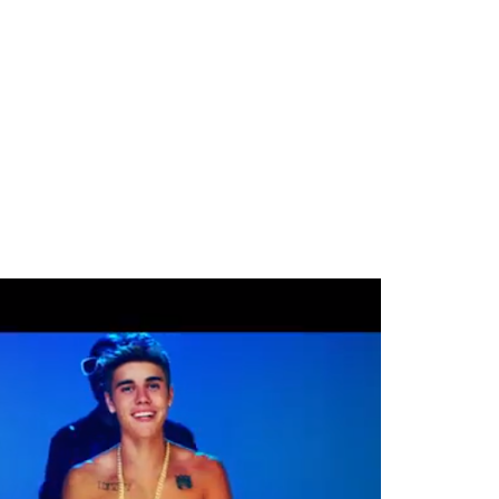
 Blake Mitchell, a la noticia de su muerte
 para lo nuevo de GQ [2026]
ular a su novio