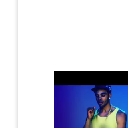
Así fue la reacción de Leo Grand, el ex novio de
FOTOS: Tom Holland deslumbra como Telémaco
Drake Von, arrestado en Las Vegas por estrang