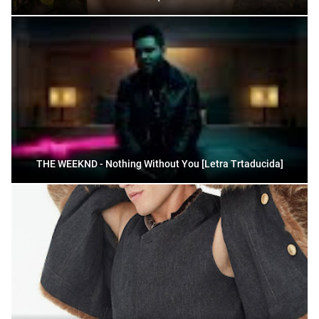
THE WEEKND - Nothing Without You [Letra Trtaducida]