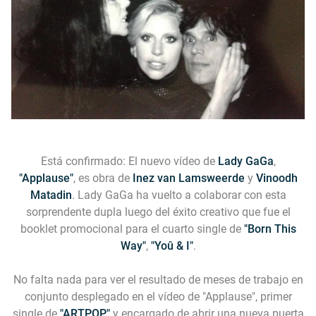
Está confirmado: El nuevo vídeo de
Lady GaGa
,
"Applause"
, es obra de
Inez van Lamsweerde
y
Vinoodh
Matadin
. Lady GaGa ha vuelto a colaborar con esta
sorprendente dupla luego del éxito creativo que fue el
booklet promocional para el cuarto single de
"Born This
Way"
,
"Yoû & I"
.
No falta nada para ver el resultado de meses de trabajo en
conjunto desplegado en el vídeo de "Applause", primer
single de
"ARTPOP"
y encargado de abrir una nueva puerta