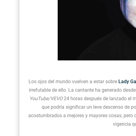
Los ojos del mundo vuelven a estar sobre
Lady G
irrefutable de ello. La cantante ha generado desde 
YouTube/VEVO
24 horas después de lanzado el m
que podría significar un leve descenso de po
acostumbrados a mejores y mayores cosas, pero qu
vigencia qu