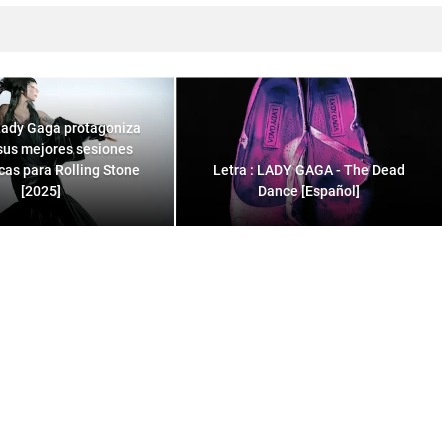
ady Gaga protagoniza
sus mejores sesiones
icas para Rolling Stone
Letra : LADY GAGA - The Dead
[2025]
Dance [Español]