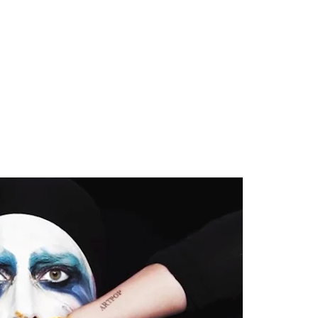
 Blake Mitchell, a la noticia de su muerte
ular a su novio