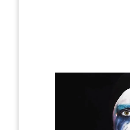
Así fue la reacción de Leo Grand, el ex novio de
FOTOS: Lo mejor de Hunter McVey
Drake Von, arrestado en Las Vegas por estrang