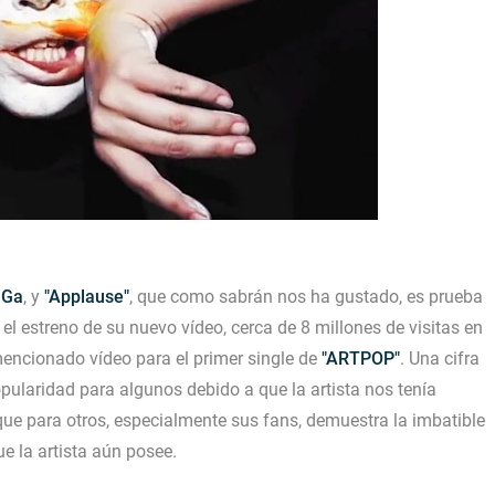
aGa
, y
"Applause"
, que como sabrán nos ha gustado, es prueba
el estreno de su nuevo vídeo, cerca de 8 millones de visitas en
encionado vídeo para el primer single de
"ARTPOP"
. Una cifra
pularidad para algunos debido a que la artista nos tenía
e para otros, especialmente sus fans, demuestra la imbatible
e la artista aún posee.