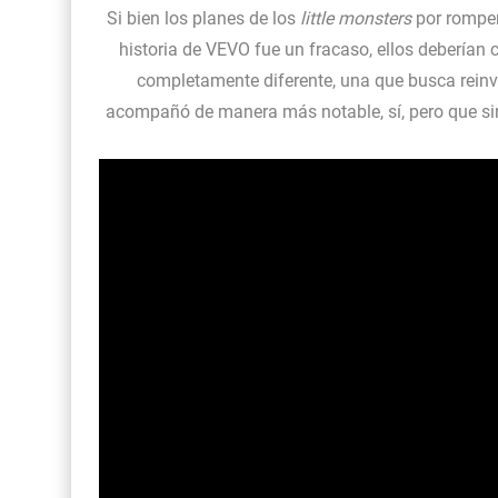
Si bien los planes de los
little monsters
por romper 
historia de VEVO fue un fracaso, ellos deberían 
completamente diferente, una que busca reinve
acompañó de manera más notable, sí, pero que si