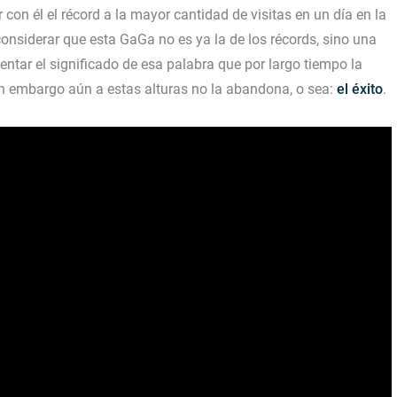
con él el récord a la mayor cantidad de visitas en un día en la
considerar que esta GaGa no es ya la de los récords, sino una
ntar el significado de esa palabra que por largo tiempo la
n embargo aún a estas alturas no la abandona, o sea:
el éxito
.