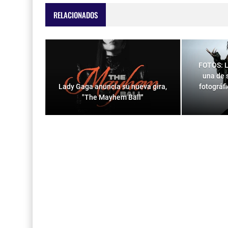
RELACIONADOS
FOTOS: L
una de 
Lady Gaga anuncia su nueva gira,
fotográf
"The Mayhem Ball"