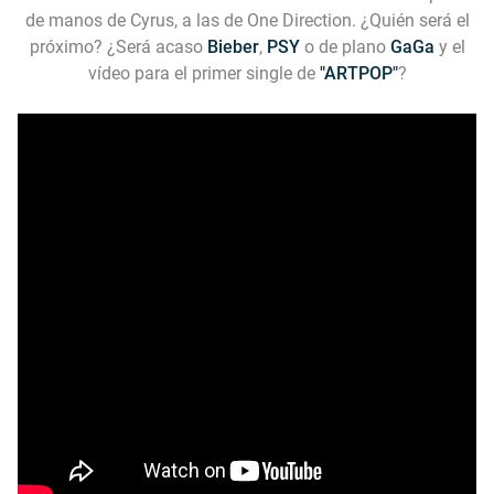
de manos de Cyrus, a las de One Direction. ¿Quién será el
próximo? ¿Será acaso
Bieber
,
PSY
o de plano
GaGa
y el
vídeo para el primer single de
"ARTPOP"
?