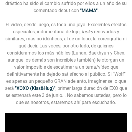
drástico ha sido el cambio sufrido por ellos a un año de su
comentado debut con
"MAMA"
.
El vídeo, desde luego, es toda una joya: Excelentes efectos
especiales, indumentaria de lujo,
looks
renovados y
similares, mas no idénticos, al de un lobo, la coreografía ni
qué decir. Las voces, por otro lado, de quienes
consideramos los más hábiles (Luhan, Baekhyun y Chen,
aunque los demás son increíbles también) le otorgan un
valor imposible de escatimar a un tema/vídeo que
definitivamente ha dejado satisfecho al público. Si "Wolf"
es apenas un pequeño GRAN adelanto, imagínense lo que
será
"XOXO (Kiss&Hug)"
, primer larga duración de EXO que
se estrenará este 3 de junio... No sabemos ustedes, pero lo
que es nosotros, estaremos ahí para escucharlo.