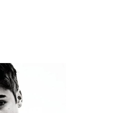
 Blake Mitchell, a la noticia de su muerte
 para lo nuevo de GQ [2026]
ular a su novio