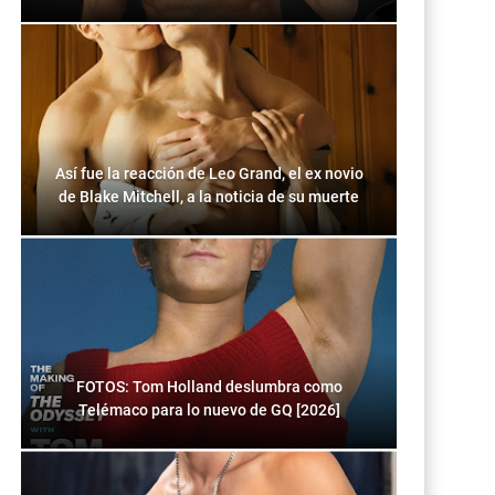
Así fue la reacción de Leo Grand, el ex novio
de Blake Mitchell, a la noticia de su muerte
FOTOS: Tom Holland deslumbra como
Telémaco para lo nuevo de GQ [2026]