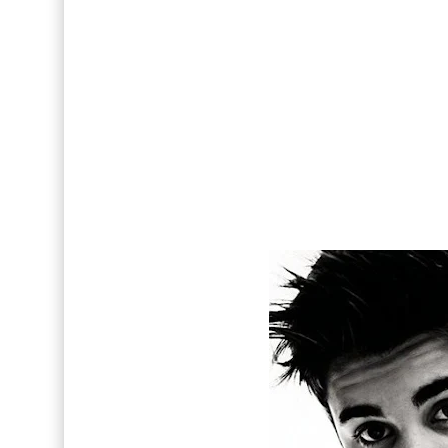
Así fue la reacción de Leo Grand, el ex novio de
FOTOS: Tom Holland deslumbra como Telémaco
Drake Von, arrestado en Las Vegas por estrang