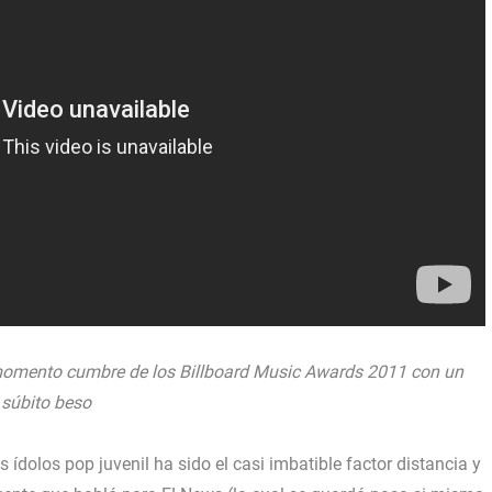
 momento cumbre de los Billboard Music Awards 2011 con un
súbito beso
ídolos pop juvenil ha sido el casi imbatible factor distancia y