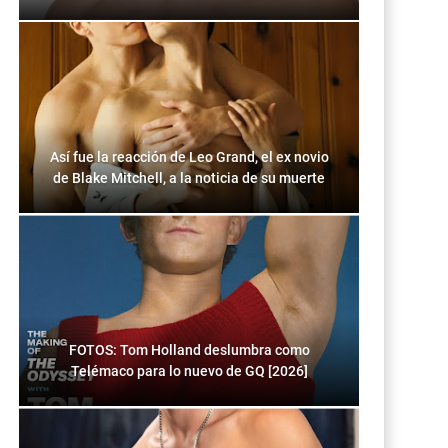
Así fue la reacción de Leo Grand, el ex novio
de Blake Mitchell, a la noticia de su muerte
FOTOS: Tom Holland deslumbra como
Telémaco para lo nuevo de GQ [2026]