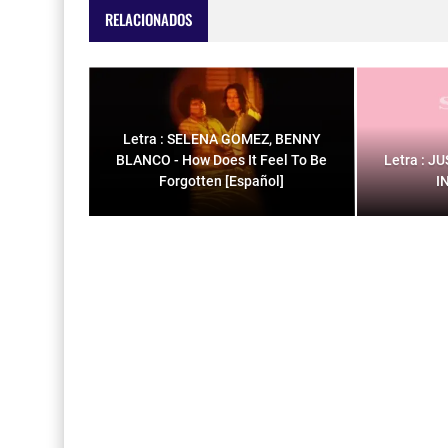
RELACIONADOS
Letra : SELENA GOMEZ, BENNY
BLANCO - How Does It Feel To Be
Letra : J
Forgotten [Español]
I