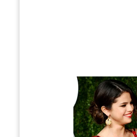
FOTOS: Tom Holland deslumbra como Telémaco
Drake Von, arrestado en Las Vegas por estrang