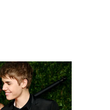
 para lo nuevo de GQ [2026]
ular a su novio