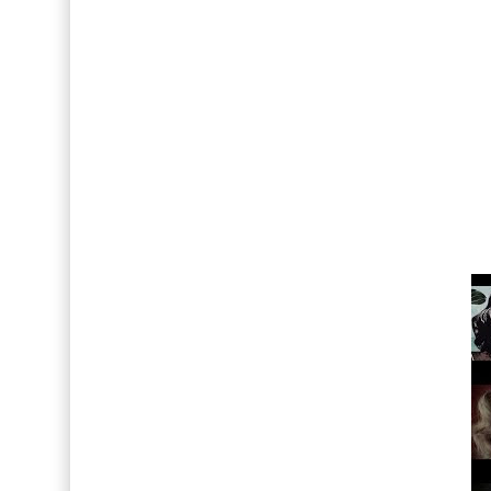
FOTOS: Tom Holland deslumbra como Telémaco
Drake Von, arrestado en Las Vegas por estrang