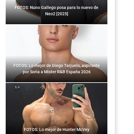
FOTOS: Nuno Gallego posa para lo nuevo de
Neo2 [2025]
FOTOS: Lo mejor de Diego Tarjuelo, aspirante
por Soria a Mister R&B España 2026
FOTOS: Lo mejor de Hunter McVey