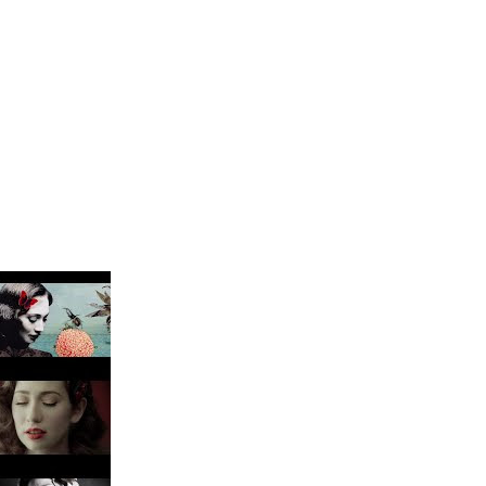
 para lo nuevo de GQ [2026]
ular a su novio