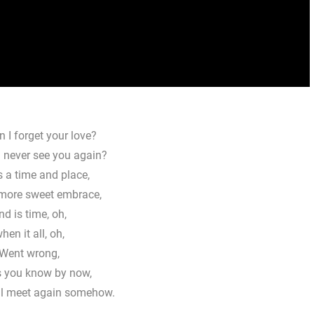
 I forget your love?
 never see you again?
s a time and place,
more sweet embrace,
nd is time, oh,
hen it all, oh,
Went wrong,
s you know by now,
ll meet again somehow.