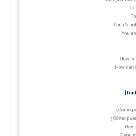
To 
To
There’s no
You ar
How can
How can I
[Trad
¿Cómo pu
¿Cómo puedo
Hay u
Para u