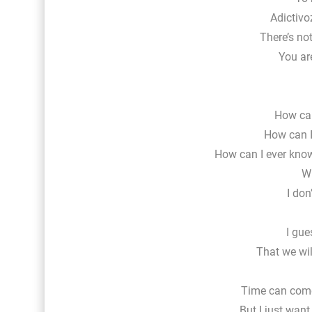
Adictivo
There’s no
You ar
How can
How can I
How can I ever kno
Wh
I don
I gue
That we wi
Time can come
But I just wan