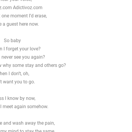
z.com Adictivoz.com
t one moment I’d erase,
e a guest here now.
So baby
 I forget your love?
 never see you again?
w why some stay and others go?
en I don’t, oh,
’t want you to go.
ss I know by now,
ll meet again somehow.
 and wash away the pain,
t my mind to stay the same,