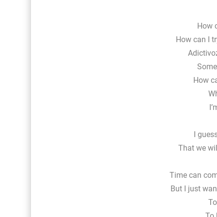
How c
How can I t
Adictivo
Someo
How ca
Wh
I’
I gues
That we wi
Time can come
But I just wa
To
To 