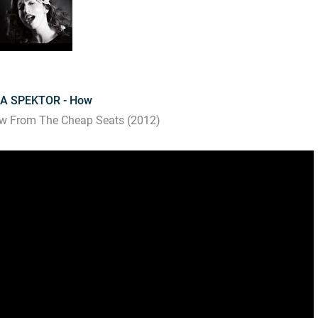
A SPEKTOR - How
w From The Cheap Seats (2012)