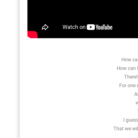
How can
How can I
There’
For one 
A
w
I gues
That we wi