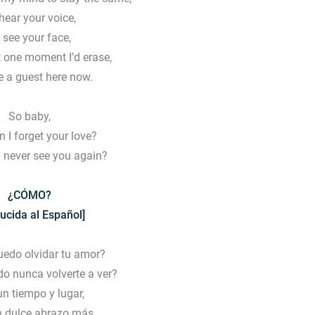
hear your voice,
 see your face,
t one moment I’d erase,
e a guest here now.
So baby,
 I forget your love?
 never see you again?
¿CÓMO?
ucida al Español]
edo olvidar tu amor?
 nunca volverte a ver?
n tiempo y lugar,
n dulce abrazo más,