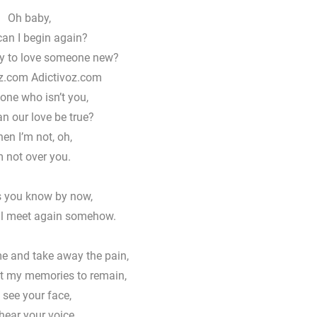
Oh baby,
an I begin again?
ry to love someone new?
z.com Adictivoz.com
ne who isn’t you,
n our love be true?
en I’m not, oh,
m not over you.
s you know by now,
ll meet again somehow.
 and take away the pain,
nt my memories to remain,
 see your face,
hear your voice,