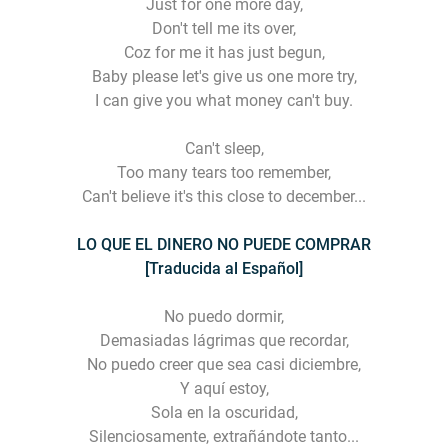
Just for one more day,
Don't tell me its over,
Coz for me it has just begun,
Baby please let's give us one more try,
I can give you what money can't buy.
Can't sleep,
Too many tears too remember,
Can't believe it's this close to december...
LO QUE EL DINERO NO PUEDE COMPRAR
[Traducida al Español]
No puedo dormir,
Demasiadas lágrimas que recordar,
No puedo creer que sea casi diciembre,
Y aquí estoy,
Sola en la oscuridad,
Silenciosamente, extrañándote tanto...