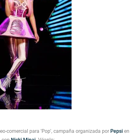
video-comercial para 'Pop', campaña organizada por
Pepsi
en
n con
Nicki Minaj
. Véanlo: