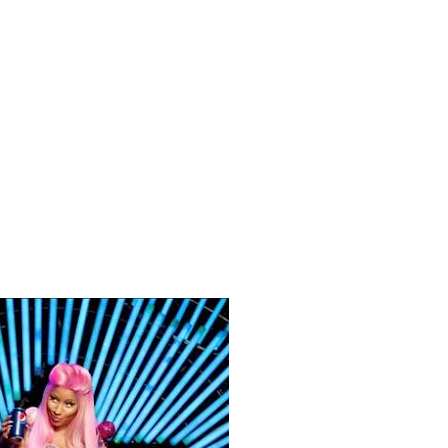
 Blake Mitchell, a la noticia de su muerte
 para lo nuevo de GQ [2026]
ular a su novio