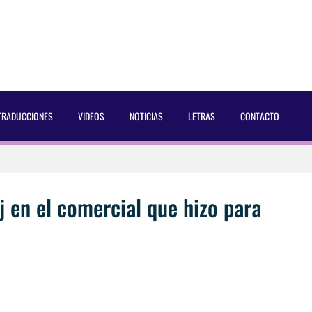
TRADUCCIONES
VIDEOS
NOTICIAS
LETRAS
CONTACTO
 Dust Magazine [2025]
ncés Bach Buquen
 en el comercial que hizo para
aducida]
eo2 [2025]
 por Soria a Mister R&B España 2026