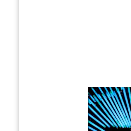
Así fue la reacción de Leo Grand, el ex novio de
FOTOS: Tom Holland deslumbra como Telémaco
Drake Von, arrestado en Las Vegas por estrang