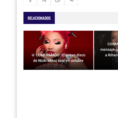
RELACIONADOS
CONMO
mensaje qu
🚨 CONFIRMADO: El nuevo disco
a Rihan
de Nicki Minaj sale en octubre