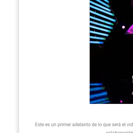
Este es un primer adelanto de lo que será el 
colaboració