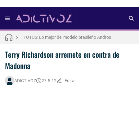
FOTOS: Bach Buquen se luce para lo nuevo de Dust Magazine [2025]
FOTOS: Lo mejor del modelo brasileño Andros
FOTOS: Todo sobre el influencer y modelo francés Bach Buquen
Terry Richardson arremete en contra de
Madonna
THE WEEKND - Nothing Without You [Letra Trtaducida]
FOTOS: Nuno Gallego posa para lo nuevo de Neo2 [2025]
ADICTIVOZ
27.5.12
Editar
FOTOS: Lo mejor de Diego Tarjuelo, aspirante por Soria a Mister R&B España 2026
FOTOS: Lo mejor de Hunter McVey
Así fue la reacción de Leo Grand, el ex novio de Blake Mitchell, a la noticia de su muerte
FOTOS: Tom Holland deslumbra como Telémaco para lo nuevo de GQ [2026]