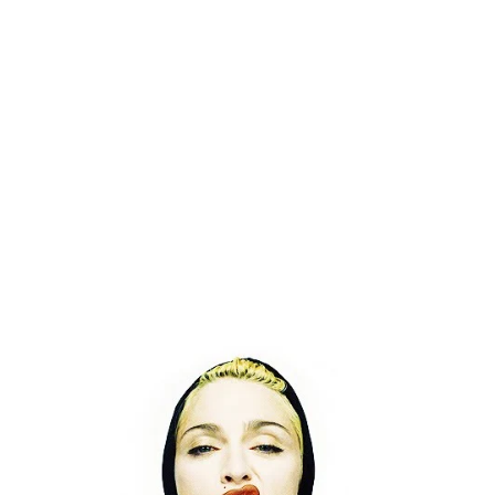
Drake Von, arrestado en Las Vegas por estrangular a su novio