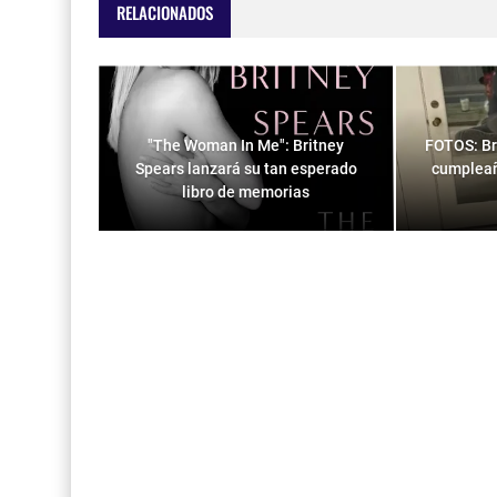
RELACIONADOS
"The Woman In Me": Britney
FOTOS: Br
Spears lanzará su tan esperado
cumpleañ
libro de memorias