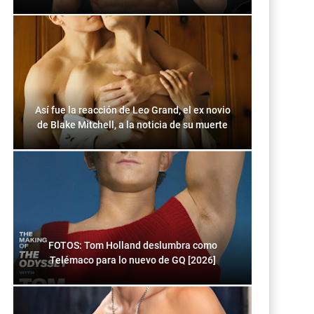
Así fue la reacción de Leo Grand, el ex novio
de Blake Mitchell, a la noticia de su muerte
FOTOS: Tom Holland deslumbra como
Telémaco para lo nuevo de GQ [2026]