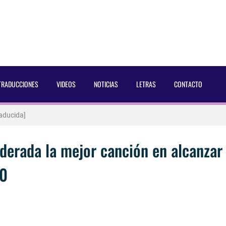
 Dust Magazine [2025]
ncés Bach Buquen
TRADUCCIONES
VIDEOS
NOTICIAS
LETRAS
CONTACTO
aducida]
eo2 [2025]
 por Soria a Mister R&B España 2026
iderada la mejor canción en alcanzar
00
 Blake Mitchell, a la noticia de su muerte
 para lo nuevo de GQ [2026]
ular a su novio