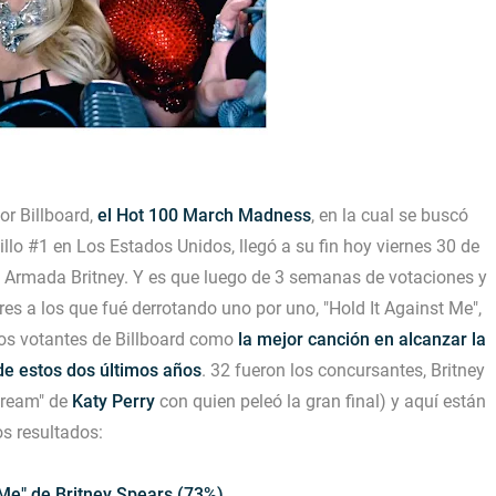
r Billboard,
el Hot 100 March Madness
, en la cual se buscó
cillo #1 en Los Estados Unidos, llegó a su fin hoy viernes 30 de
a Armada Britney. Y es que luego de 3 semanas de votaciones y
res a los que fué derrotando uno por uno,
"Hold It Against Me"
,
 los votantes de Billboard como
la mejor canción en alcanzar la
 de estos dos últimos años
. 32 fueron los concursantes, Britney
ream"
de
Katy Perry
con quien peleó la gran final) y aquí están
os resultados:
 Me" de Britney Spears (73%)