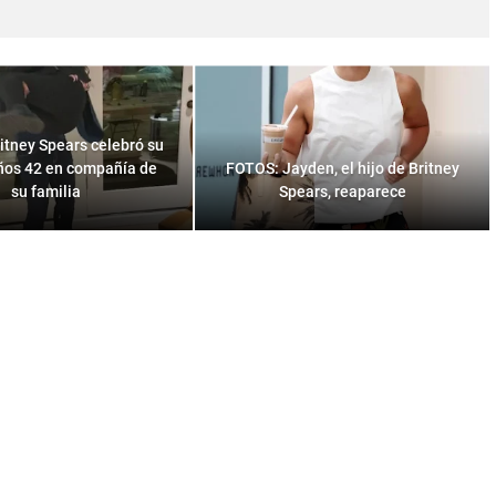
itney Spears celebró su
os 42 en compañía de
FOTOS: Jayden, el hijo de Britney
su familia
Spears, reaparece