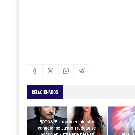
RELACIONADOS
FOTOS: El ex primer ministro
canadiense Justin Trudeau se
inspiró en Katy Perry para su
Letra :