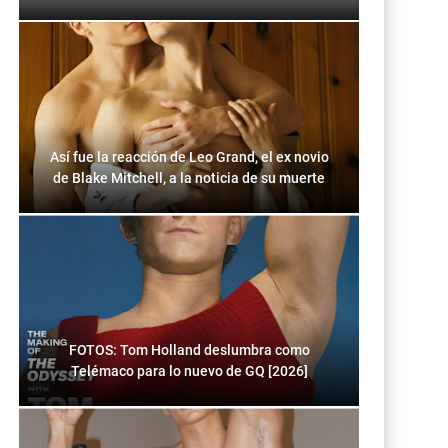
Así fue la reacción de Leo Grand, el ex novio
de Blake Mitchell, a la noticia de su muerte
FOTOS: Tom Holland deslumbra como
Telémaco para lo nuevo de GQ [2026]