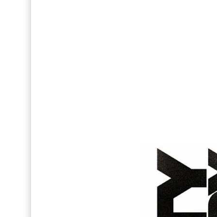
FOTOS: Bach Buquen posa para lo nuevo de M