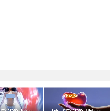
 KATY PERRY - Nirvana
Letra : KATY PERRY - Lifetimes