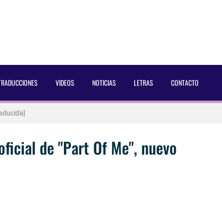
 Dust Magazine [2025]
TRADUCCIONES
VIDEOS
NOTICIAS
LETRAS
CONTACTO
ncés Bach Buquen
aducida]
eo2 [2025]
ficial de "Part Of Me", nuevo
 por Soria a Mister R&B España 2026
 Blake Mitchell, a la noticia de su muerte
 para lo nuevo de GQ [2026]