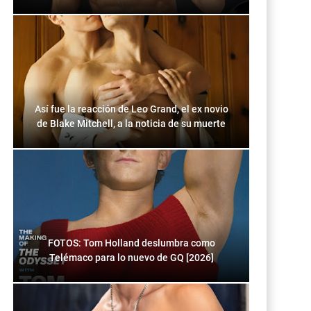
Así fue la reacción de Leo Grand, el ex novio
de Blake Mitchell, a la noticia de su muerte
FOTOS: Tom Holland deslumbra como
Telémaco para lo nuevo de GQ [2026]