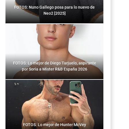
FOTOS: Nuno Gallego posa para lo nuevo de
Neo2 [2025]
FOTOS: Lo mejor de Diego Tarjuelo, aspirante
por Soria a Mister R&B España 2026
FOTOS: Lo mejor de Hunter McVey