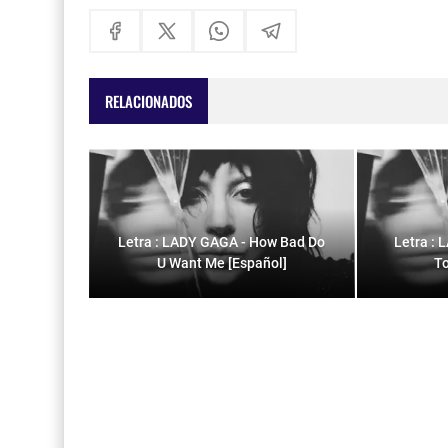
RELACIONADOS
Letra : LADY GAGA - How Bad Do
Letra : 
U Want Me [Español]
To