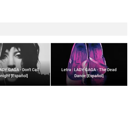
LADY GAGA - Don't Call
Letra : LADY GAGA - The Dead
night [Español]
Dance [Español]