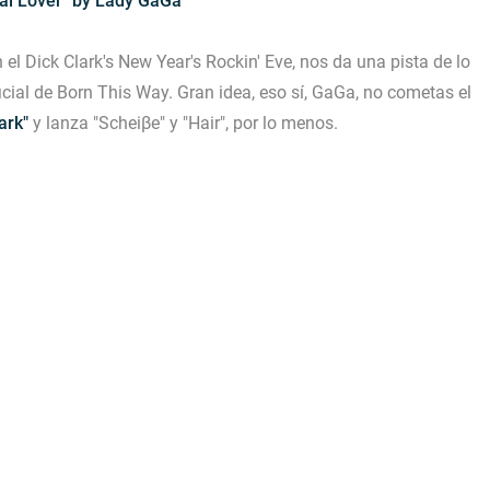
al Lover" by Lady GaGa
 el Dick Clark's New Year's Rockin' Eve, nos da una pista de lo
icial de Born This Way. Gran idea, eso sí, GaGa, no cometas el
ark"
y lanza
"Scheiβe"
y
"Hair"
, por lo menos.