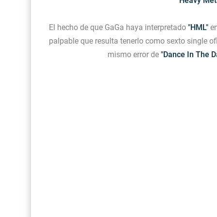
"Heavy Met
El hecho de que GaGa haya interpretado
"HML"
en
palpable que resulta tenerlo como sexto single of
mismo error de
"Dance In The D