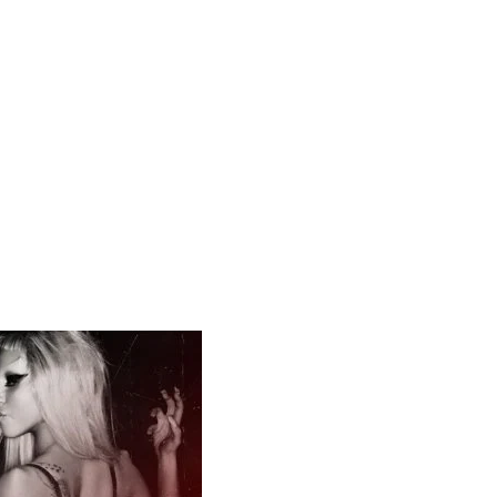
 Blake Mitchell, a la noticia de su muerte
 para lo nuevo de GQ [2026]
ular a su novio