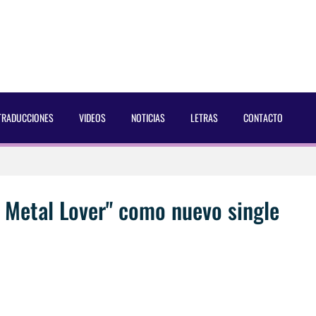
TRADUCCIONES
VIDEOS
NOTICIAS
LETRAS
CONTACTO
 Dust Magazine [2025]
ncés Bach Buquen
 Metal Lover" como nuevo single
aducida]
eo2 [2025]
 por Soria a Mister R&B España 2026