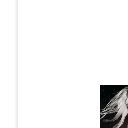
Así fue la reacción de Leo Grand, el ex novio de
FOTOS: Tom Holland deslumbra como Telémaco
Drake Von, arrestado en Las Vegas por estrang