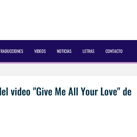
TRADUCCIONES
VIDEOS
NOTICIAS
LETRAS
CONTACTO
 Dust Magazine [2025]
ncés Bach Buquen
del video "Give Me All Your Love" de
aducida]
eo2 [2025]
 por Soria a Mister R&B España 2026