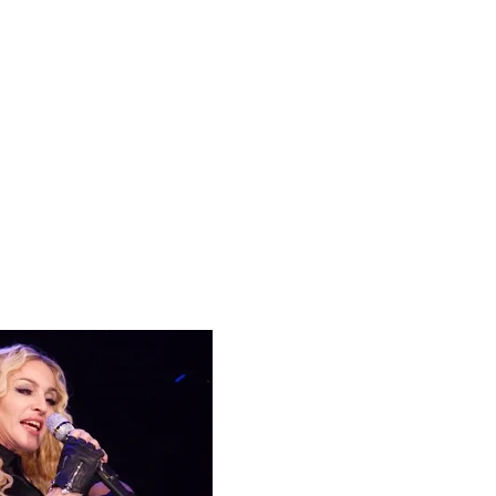
 Blake Mitchell, a la noticia de su muerte
 para lo nuevo de GQ [2026]
ular a su novio