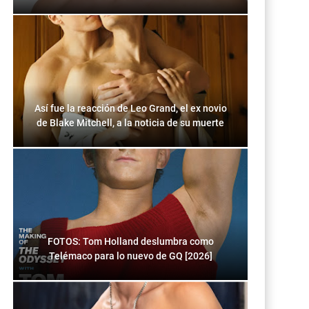
Así fue la reacción de Leo Grand, el ex novio
de Blake Mitchell, a la noticia de su muerte
FOTOS: Tom Holland deslumbra como
Telémaco para lo nuevo de GQ [2026]