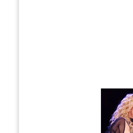
Así fue la reacción de Leo Grand, el ex novio de
FOTOS: Tom Holland deslumbra como Telémaco
Drake Von, arrestado en Las Vegas por estrang