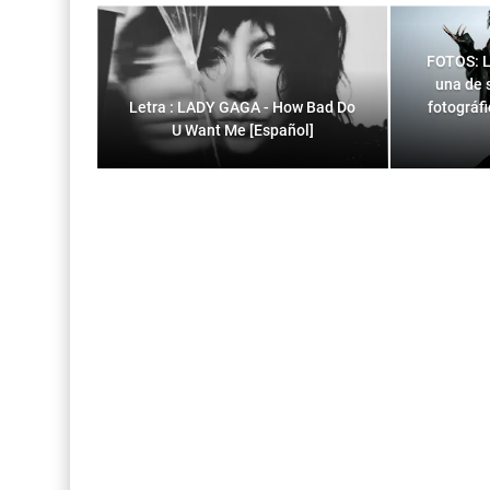
FOTOS: L
una de 
Letra : LADY GAGA - How Bad Do
fotográf
U Want Me [Español]