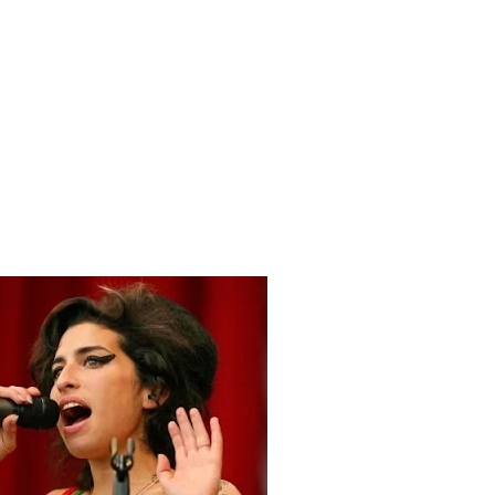
 Blake Mitchell, a la noticia de su muerte
 para lo nuevo de GQ [2026]
ular a su novio