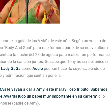
urante la gala de los VMA's de este año. Según un vocero de
abó
"Body And Soul"
para que formara parte de su nuevo álbum
esentará la noche del 28 de agosto para realizar un performance
rabando la canción juntos. Se sabe que Tony no será el único en
o
Lady GaGa
cómo
Adele
podrían hacer lo suyo, sabiendo de
 y admiración que sentían por ella.
MA's le vayan a dar a Amy, éste maravilloso tributo. Sabemos
e Awards jugó un papel muy importante en su carrera"
dijo
house (padre de Amy).