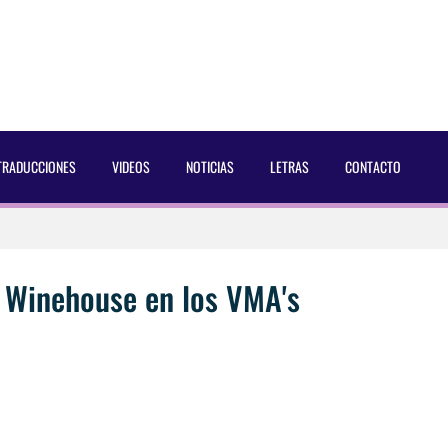
TRADUCCIONES
VIDEOS
NOTICIAS
LETRAS
CONTACTO
 Dust Magazine [2025]
ncés Bach Buquen
y Winehouse en los VMA's
aducida]
eo2 [2025]
 por Soria a Mister R&B España 2026