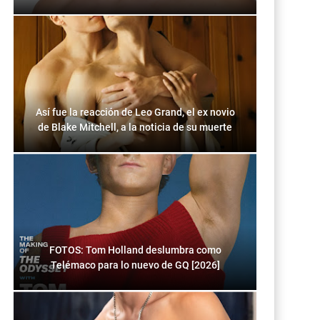
Así fue la reacción de Leo Grand, el ex novio
de Blake Mitchell, a la noticia de su muerte
FOTOS: Tom Holland deslumbra como
Telémaco para lo nuevo de GQ [2026]