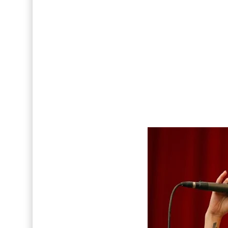
Así fue la reacción de Leo Grand, el ex novio de
FOTOS: Tom Holland deslumbra como Telémaco
Drake Von, arrestado en Las Vegas por estrang