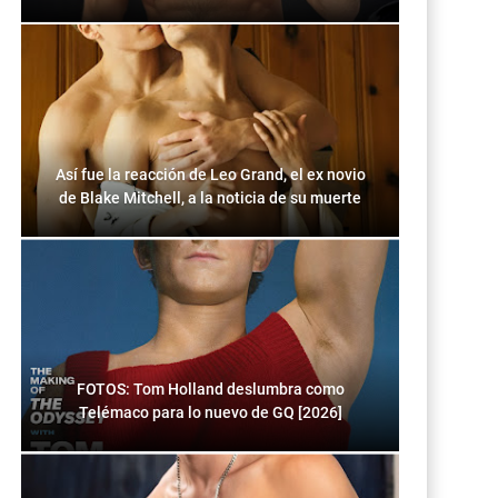
Así fue la reacción de Leo Grand, el ex novio
de Blake Mitchell, a la noticia de su muerte
FOTOS: Tom Holland deslumbra como
Telémaco para lo nuevo de GQ [2026]