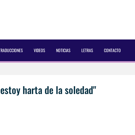
TRADUCCIONES
VIDEOS
NOTICIAS
LETRAS
CONTACTO
 Dust Magazine [2025]
ncés Bach Buquen
estoy harta de la soledad"
aducida]
eo2 [2025]
 por Soria a Mister R&B España 2026