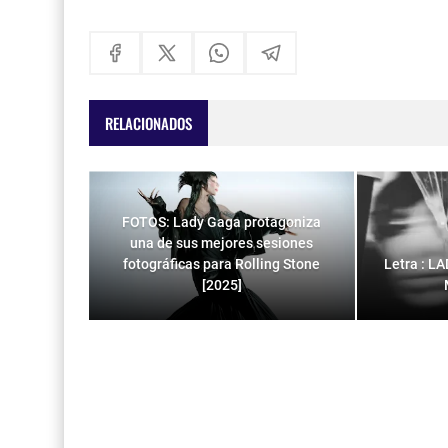
RELACIONADOS
FOTOS: Lady Gaga protagoniza
una de sus mejores sesiones
fotográficas para Rolling Stone
Letra : L
[2025]