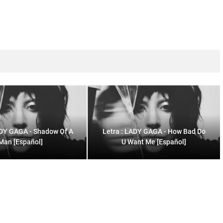
ADY GAGA - Shadow Of A
Letra : LADY GAGA - How Bad Do
Man [Español]
U Want Me [Español]