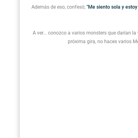
Además de eso, confesó;
"Me siento sola y estoy
A ver... conozco a varios monsters que darían la 
próxima gira, no haces varios Me