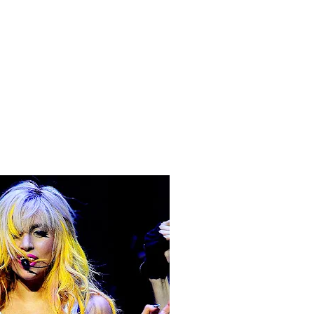
 Blake Mitchell, a la noticia de su muerte
 para lo nuevo de GQ [2026]
ular a su novio