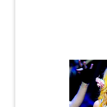
Así fue la reacción de Leo Grand, el ex novio de
FOTOS: Tom Holland deslumbra como Telémaco
Drake Von, arrestado en Las Vegas por estrang