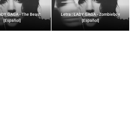
LADY GAGA - The Beast
Letra : LADY GAGA - Zombieboy
[Español]
[Español]