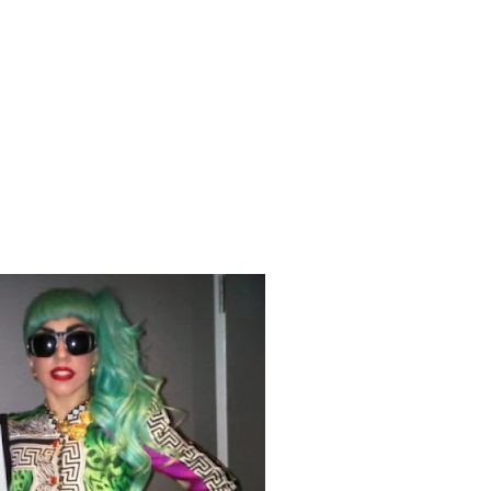
 Blake Mitchell, a la noticia de su muerte
 para lo nuevo de GQ [2026]
ular a su novio