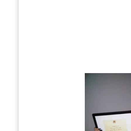
Así fue la reacción de Leo Grand, el ex novio de
FOTOS: Tom Holland deslumbra como Telémaco
Drake Von, arrestado en Las Vegas por estrang