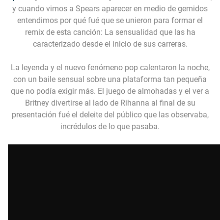
y cuando vimos a Spears aparecer en medio de gemidos
entendimos por qué fué que se unieron para formar el
remix de esta canción: La sensualidad que las ha
caracterizado desde el inicio de sus carreras.
La leyenda y el nuevo fenómeno pop calentaron la noche,
con un baile sensual sobre una plataforma tan pequeña
que no podía exigir más. El juego de almohadas y el ver a
Britney divertirse al lado de Rihanna al final de su
presentación fué el deleite del público que las observaba,
incrédulos de lo que pasaba.