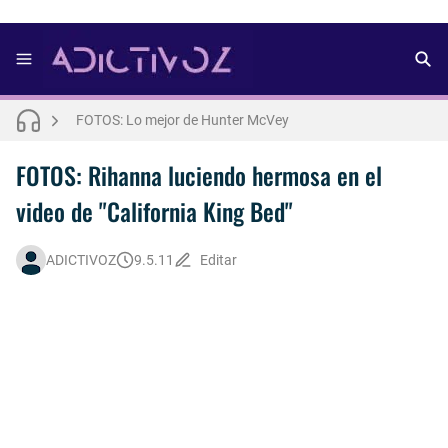
FOTOS: Nuno Gallego posa para lo nuevo de Neo2 [2025]
FOTOS: Lo mejor de Diego Tarjuelo, aspirante por Soria a Mister R&B España 2026
FOTOS: Lo mejor de Hunter McVey
Así fue la reacción de Leo Grand, el ex novio de Blake Mitchell, a la noticia de su muerte
FOTOS: Rihanna luciendo hermosa en el
FOTOS: Tom Holland deslumbra como Telémaco para lo nuevo de GQ [2026]
video de "California King Bed"
Drake Von, arrestado en Las Vegas por estrangular a su novio
ADICTIVOZ
9.5.11
Editar