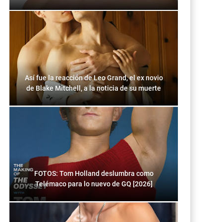
Así fue la reacción de Leo Grand, el ex novio
de Blake Mitchell, a la noticia de su muerte
FOTOS: Tom Holland deslumbra como
Telémaco para lo nuevo de GQ [2026]