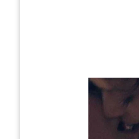
FOTOS: Tom Holland deslumbra como Telémaco
Drake Von, arrestado en Las Vegas por estrang