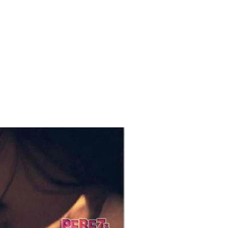
 para lo nuevo de GQ [2026]
ular a su novio