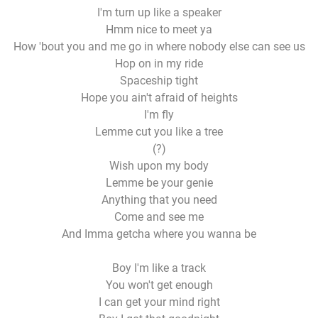
I'm turn up like a speaker
Hmm nice to meet ya
How 'bout you and me go in where nobody else can see us
Hop on in my ride
Spaceship tight
Hope you ain't afraid of heights
I'm fly
Lemme cut you like a tree
(?)
Wish upon my body
Lemme be your genie
Anything that you need
Come and see me
And Imma getcha where you wanna be
Boy I'm like a track
You won't get enough
I can get your mind right