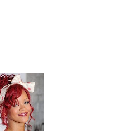
 Blake Mitchell, a la noticia de su muerte
ular a su novio