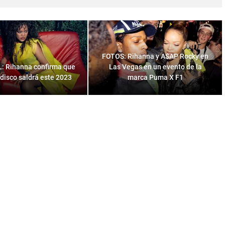
FOTOS: Rihanna y A$AP Rocky en
L: Rihanna confirma que
Las Vegas en un evento de la
disco saldrá este 2023
marca Puma X F1