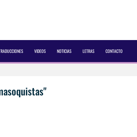
TRADUCCIONES
VIDEOS
NOTICIAS
LETRAS
CONTACTO
 Dust Magazine [2025]
ncés Bach Buquen
masoquistas"
aducida]
eo2 [2025]
 por Soria a Mister R&B España 2026
AC Cosmetics [2025]