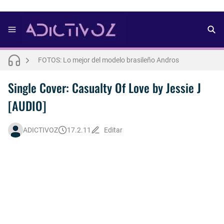
FOTOS: Bach Buquen se luce para lo nuevo de Dust Magazine [2025]
FOTOS: Lo mejor del modelo brasileño Andros
FOTOS: Todo sobre el influencer y modelo francés Bach Buquen
Single Cover: Casualty Of Love by Jessie J
[AUDIO]
THE WEEKND - Nothing Without You [Letra Trtaducida]
FOTOS: Nuno Gallego posa para lo nuevo de Neo2 [2025]
ADICTIVOZ
17.2.11
Editar
FOTOS: Lo mejor de Hunter McVey
FOTOS: Lo mejor de Diego Tarjuelo, aspirante por Soria a Mister R&B España 2026
Así fue la reacción de Leo Grand, el ex novio de Blake Mitchell, a la noticia de su muerte
FOTOS: Tom Holland deslumbra como Telémaco para lo nuevo de GQ [2026]