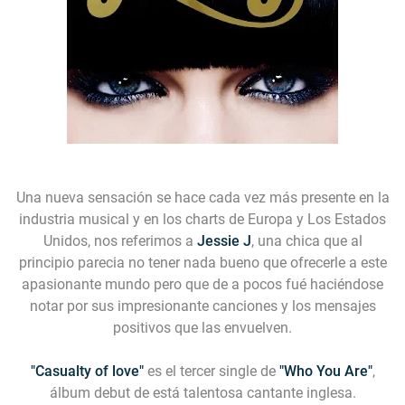
Una nueva sensación se hace cada vez más presente en la
industria musical y en los charts de Europa y Los Estados
Unidos, nos referimos a
Jessie J
, una chica que al
principio parecia no tener nada bueno que ofrecerle a este
apasionante mundo pero que de a pocos fué haciéndose
notar por sus impresionante canciones y los mensajes
positivos que las envuelven.
"Casualty of love"
es el tercer single de
"Who You Are"
,
álbum debut de está talentosa cantante inglesa.