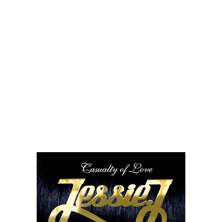
Drake Von, arrestado en Las Vegas por estrangular a su novio