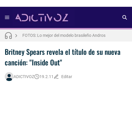
FOTOS: Bach Buquen se luce para lo nuevo de Dust Magazine [2025]
FOTOS: Lo mejor del modelo brasileño Andros
FOTOS: Todo sobre el influencer y modelo francés Bach Buquen
Britney Spears revela el título de su nueva
canción: "Inside Out"
THE WEEKND - Nothing Without You [Letra Trtaducida]
FOTOS: Nuno Gallego posa para lo nuevo de Neo2 [2025]
ADICTIVOZ
19.2.11
Editar
FOTOS: Lo mejor de Hunter McVey
FOTOS: Lo mejor de Diego Tarjuelo, aspirante por Soria a Mister R&B España 2026
Así fue la reacción de Leo Grand, el ex novio de Blake Mitchell, a la noticia de su muerte
FOTOS: Tom Holland deslumbra como Telémaco para lo nuevo de GQ [2026]