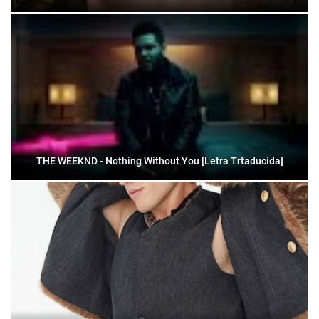
THE WEEKND - Nothing Without You [Letra Trtaducida]