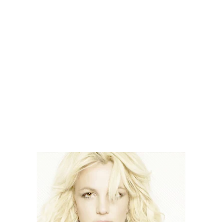
Drake Von, arrestado en Las Vegas por estrangular a su novio